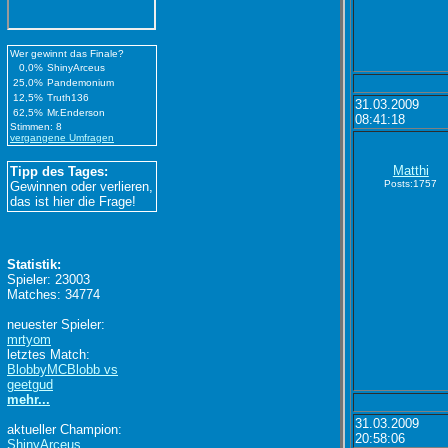
Wer gewinnt das Finale?
0,0%
ShinyArceus
25,0%
Pandemonium
12,5%
Truth136
31.03.2009
62,5%
Mr.Enderson
08:41:18
Stimmen: 8
vergangene Umfragen
Matthi
Tipp des Tages:
Posts:1757
Gewinnen oder verlieren,
das ist hier die Frage!
Statistik:
Spieler: 23003
Matches: 34774
neuester Spieler:
mrtyom
letztes Match:
BlobbyMCBlobb vs
geetgud
mehr...
31.03.2009
aktueller Champion:
20:58:06
ShinyArceus