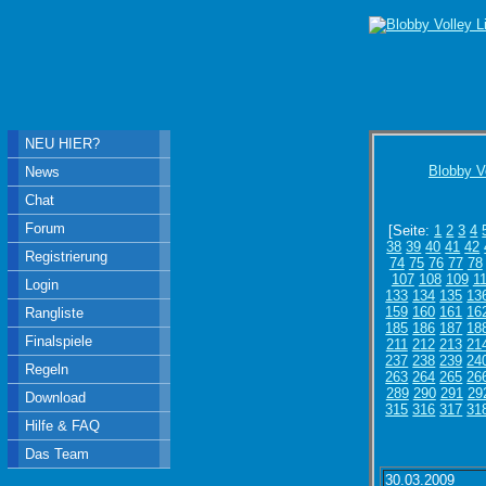
NEU HIER?
Blobby V
News
Chat
Forum
[Seite:
1
2
3
4
38
39
40
41
42
Registrierung
74
75
76
77
78
107
108
109
1
Login
133
134
135
13
159
160
161
16
Rangliste
185
186
187
18
Finalspiele
211
212
213
21
237
238
239
24
Regeln
263
264
265
26
289
290
291
29
Download
315
316
317
31
Hilfe & FAQ
Das Team
30.03.2009