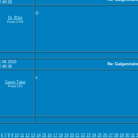
2:40:26
O
Dr. B3st
Posts:1700
1.06.2010
Re: Galgenmän
2:46:36
v
Sanni-Täter
Posts:153
6
7
8
9
10
11
12
13
14
15
16
17
18
19
20
21
22
23
24
25
26
27
28
29
30
31