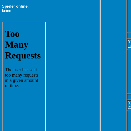
Spieler online:
keine
0
1
0
2