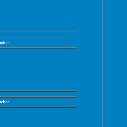
nchen
nchen