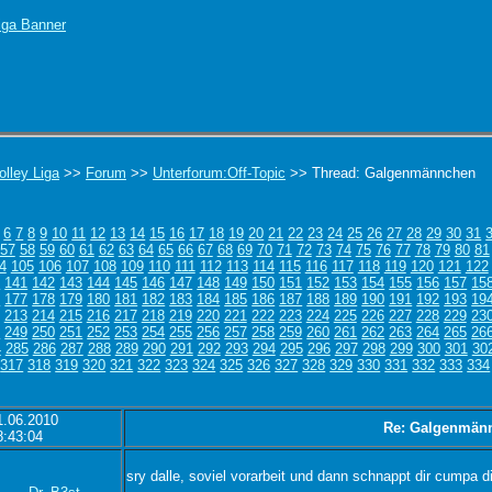
olley Liga
>>
Forum
>>
Unterforum:Off-Topic
>> Thread: Galgenmännchen
6
7
8
9
10
11
12
13
14
15
16
17
18
19
20
21
22
23
24
25
26
27
28
29
30
31
57
58
59
60
61
62
63
64
65
66
67
68
69
70
71
72
73
74
75
76
77
78
79
80
81
4
105
106
107
108
109
110
111
112
113
114
115
116
117
118
119
120
121
122
0
141
142
143
144
145
146
147
148
149
150
151
152
153
154
155
156
157
15
6
177
178
179
180
181
182
183
184
185
186
187
188
189
190
191
192
193
19
213
214
215
216
217
218
219
220
221
222
223
224
225
226
227
228
229
23
8
249
250
251
252
253
254
255
256
257
258
259
260
261
262
263
264
265
26
4
285
286
287
288
289
290
291
292
293
294
295
296
297
298
299
300
301
30
317
318
319
320
321
322
323
324
325
326
327
328
329
330
331
332
333
334
1.06.2010
Re: Galgenmän
8:43:04
sry dalle, soviel vorarbeit und dann schnappt dir cumpa d