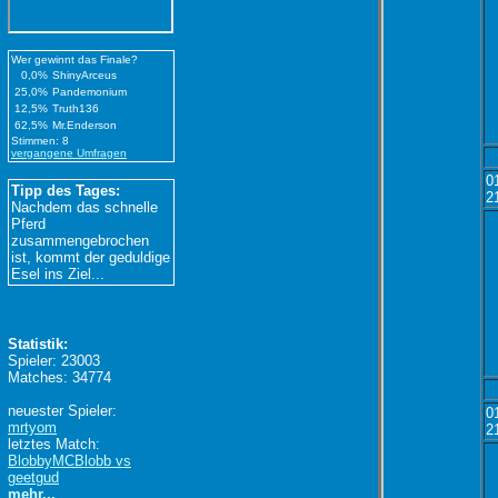
Wer gewinnt das Finale?
0,0%
ShinyArceus
25,0%
Pandemonium
12,5%
Truth136
62,5%
Mr.Enderson
Stimmen: 8
vergangene Umfragen
0
Tipp des Tages:
2
Nachdem das schnelle
Pferd
zusammengebrochen
ist, kommt der geduldige
Esel ins Ziel...
Statistik:
Spieler: 23003
Matches: 34774
neuester Spieler:
0
mrtyom
2
letztes Match:
BlobbyMCBlobb vs
geetgud
mehr...