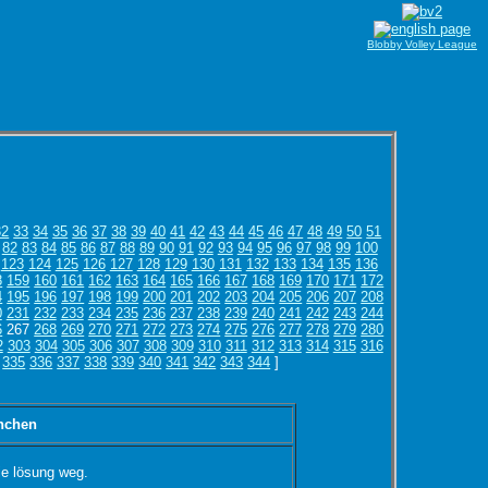
Blobby Volley League
32
33
34
35
36
37
38
39
40
41
42
43
44
45
46
47
48
49
50
51
82
83
84
85
86
87
88
89
90
91
92
93
94
95
96
97
98
99
100
123
124
125
126
127
128
129
130
131
132
133
134
135
136
8
159
160
161
162
163
164
165
166
167
168
169
170
171
172
4
195
196
197
198
199
200
201
202
203
204
205
206
207
208
0
231
232
233
234
235
236
237
238
239
240
241
242
243
244
6
267
268
269
270
271
272
273
274
275
276
277
278
279
280
2
303
304
305
306
307
308
309
310
311
312
313
314
315
316
335
336
337
338
339
340
341
342
343
344
]
nchen
ie lösung weg.