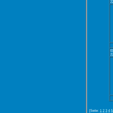
2
0
2
[Seite:
1
2
3
4
5