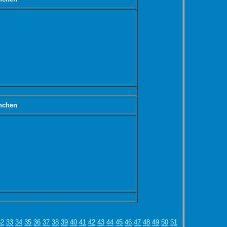
nchen
32
33
34
35
36
37
38
39
40
41
42
43
44
45
46
47
48
49
50
51