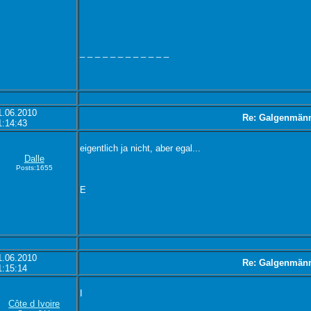
_ _ _ _ _ _ _ _ _ _ _ _
1.06.2010
Re: Galgenmän
1:14:43
eigentlich ja nicht, aber egal...
Dalle
Posts:1655
E
1.06.2010
Re: Galgenmän
1:15:14
I
Côte d Ivoire