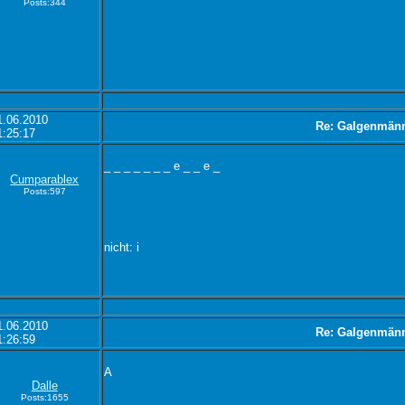
Posts:344
1.06.2010
Re: Galgenmän
1:25:17
_ _ _ _ _ _ _ e _ _ e _
Cumparablex
Posts:597
nicht: i
1.06.2010
Re: Galgenmän
1:26:59
A
Dalle
Posts:1655