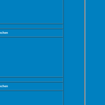
nchen
nchen