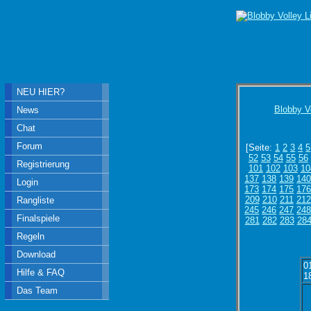
NEU HIER?
Blobby V
News
Chat
Forum
[Seite:
1
2
3
4
5
52
53
54
55
56
Registrierung
101
102
103
10
137
138
139
14
Login
173
174
175
17
209
210
211
212
Rangliste
245
246
247
24
Finalspiele
281
282
283
28
Regeln
Download
0
Hilfe & FAQ
1
Das Team