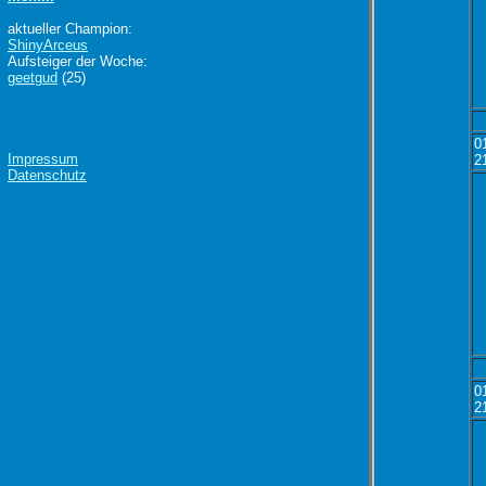
aktueller Champion:
ShinyArceus
Aufsteiger der Woche:
geetgud
(25)
0
Impressum
2
Datenschutz
0
2