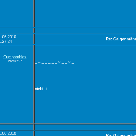
1.06.2010
Re: Galgenmän
1:27:24
Cumparablex
Posts:597
_ a _ _ _ _ _ e _ _ e _
nicht: i
1.06.2010
Re: Galgenmän