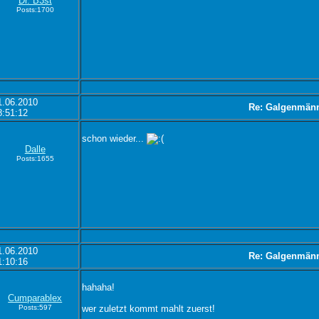
Dr. B3st
Posts:1700
1.06.2010
Re: Galgenmän
8:51:12
schon wieder...
Dalle
Posts:1655
1.06.2010
Re: Galgenmän
1:10:16
hahaha!
Cumparablex
Posts:597
wer zuletzt kommt mahlt zuerst!