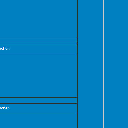
nchen
nchen