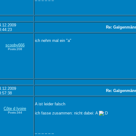
4.12.2009
Re: Galgenmän
0:44:23
ich nehm mal ein "a"
scooby666
Posts:208
4.12.2009
Re: Galgenmän
3:57:38
A ist leider falsch
Côte d Ivoire
Posts:344
ich fasse zusammen: nicht dabei: A
_ _ _ _ _ _