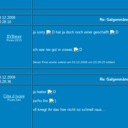
3.12.2009
Re: Galgenmän
3:28:10
ja sorry
hat ja doch noch einer geschafft
BVBenni
Posts:2015
ich war nie gut in sowas
Dieser Post wurde zuletzt am 03.12.2009 um 23:28:25 editiert
3.12.2009
Re: Galgenmän
3:28:36
ja hatter
Côte d Ivoire
Posts:344
juchu thx
vll kriegt ihr das hier nicht so schnell raus....
_ _ _ _ _ _