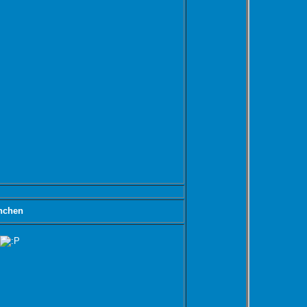
nchen
h