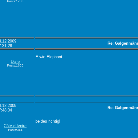
Posts:1700
4.12.2009
Re: Galgenmän
7:31:26
E wie Elephant
Dalle
Posts:1655
4.12.2009
Re: Galgenmän
7:48:04
beides richtig!
Côte d Ivoire
Posts:344