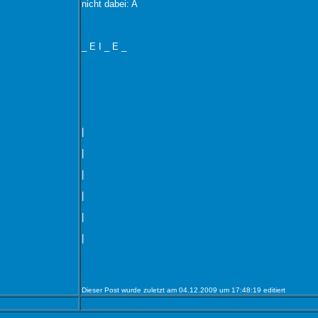
nicht dabei: A
_ E I _ E _
|
|
|
|
|
|
Dieser Post wurde zuletzt am 04.12.2009 um 17:48:19 editiert