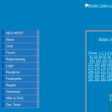
NEU HIER?
Blobby V
News
Chat
Forum
[Seite:
1
2
3
4
5
52
53
54
55
56
Registrierung
101
102
103
10
137
138
139
14
Login
173
174
175
17
209
210
211
212
Rangliste
245
246
247
24
Finalspiele
281
282
283
28
Regeln
Download
0
Hilfe & FAQ
2
Das Team