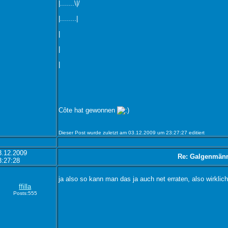
|.......\|/
|........|
|
|
|
Côte hat gewonnen
Dieser Post wurde zuletzt am 03.12.2009 um 23:27:27 editiert
3.12.2009
Re: Galgenmän
3:27:28
ja also so kann man das ja auch net erraten, also wirklic
ffilla
Posts:555