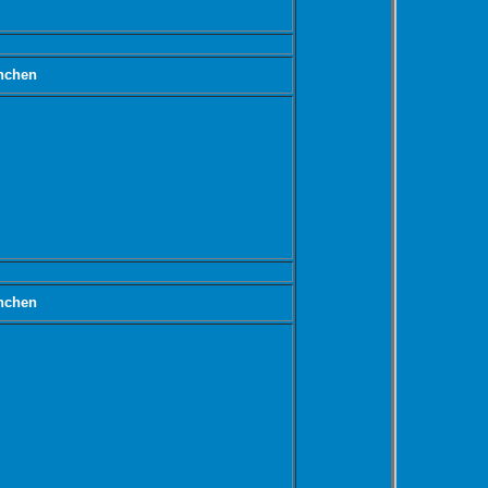
nchen
nchen