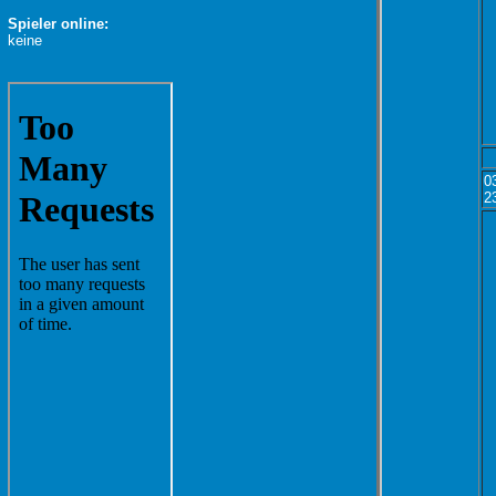
Spieler online:
keine
0
2