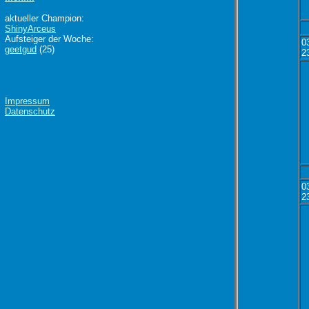
aktueller Champion:
ShinyArceus
Aufsteiger der Woche:
0
geetgud
(25)
2
Impressum
Datenschutz
0
2