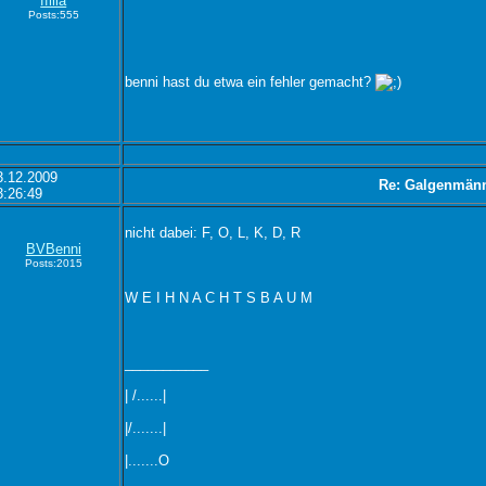
ffilla
Posts:555
benni hast du etwa ein fehler gemacht?
3.12.2009
Re: Galgenmän
3:26:49
nicht dabei: F, O, L, K, D, R
BVBenni
Posts:2015
W E I H N A C H T S B A U M
___________
| /......|
|/.......|
|.......O