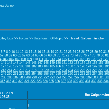
olley Liga
>>
Forum
>>
Unterforum:Off-Topic
>> Thread: Galgenmännchen
6
7
8
9
10
11
12
13
14
15
16
17
18
19
20
21
22
23
24
25
26
27
28
29
30
31
57
58
59
60
61
62
63
64
65
66
67
68
69
70
71
72
73
74
75
76
77
78
79
80
81
4
105
106
107
108
109
110
111
112
113
114
115
116
117
118
119
120
121
122
0
141
142
143
144
145
146
147
148
149
150
151
152
153
154
155
156
157
15
6
177
178
179
180
181
182
183
184
185
186
187
188
189
190
191
192
193
19
213
214
215
216
217
218
219
220
221
222
223
224
225
226
227
228
229
23
8
249
250
251
252
253
254
255
256
257
258
259
260
261
262
263
264
265
26
4
285
286
287
288
289
290
291
292
293
294
295
296
297
298
299
300
301
30
317
318
319
320
321
322
323
324
325
326
327
328
329
330
331
332
333
334
3.12.2009
Re: Galgenmän
3:26:35
H