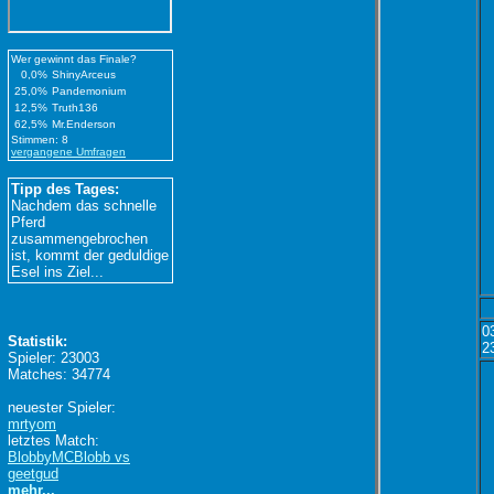
Wer gewinnt das Finale?
0,0%
ShinyArceus
25,0%
Pandemonium
12,5%
Truth136
62,5%
Mr.Enderson
Stimmen: 8
vergangene Umfragen
Tipp des Tages:
Nachdem das schnelle
Pferd
zusammengebrochen
ist, kommt der geduldige
Esel ins Ziel...
0
Statistik:
2
Spieler: 23003
Matches: 34774
neuester Spieler:
mrtyom
letztes Match:
BlobbyMCBlobb vs
geetgud
mehr...