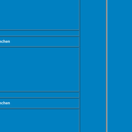
nchen
nchen