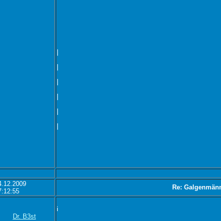
|
|
|
|
|
|
4.12.2009
Re: Galgenmän
7:12:55
i
Dr. B3st