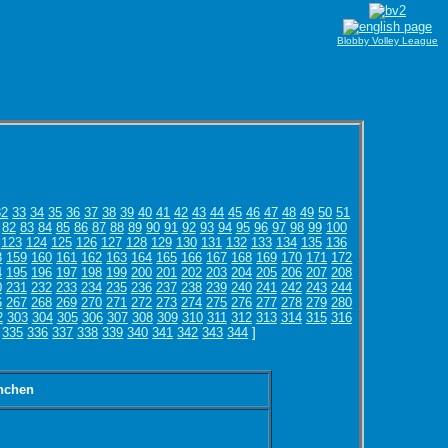
Blobby Volley League
32
33
34
35
36
37
38
39
40
41
42
43
44
45
46
47
48
49
50
51
82
83
84
85
86
87
88
89
90
91
92
93
94
95
96
97
98
99
100
123
124
125
126
127
128
129
130
131
132
133
134
135
136
8
159
160
161
162
163
164
165
166
167
168
169
170
171
172
4
195
196
197
198
199
200
201
202
203
204
205
206
207
208
0
231
232
233
234
235
236
237
238
239
240
241
242
243
244
6
267
268
269
270
271
272
273
274
275
276
277
278
279
280
2
303
304
305
306
307
308
309
310
311
312
313
314
315
316
335
336
337
338
339
340
341
342
343
344
]
nchen