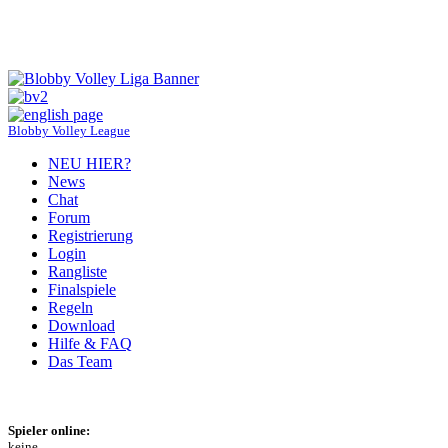
Blobby Volley League
NEU HIER?
News
Chat
Forum
Registrierung
Login
Rangliste
Finalspiele
Regeln
Download
Hilfe & FAQ
Das Team
Spieler online:
keine