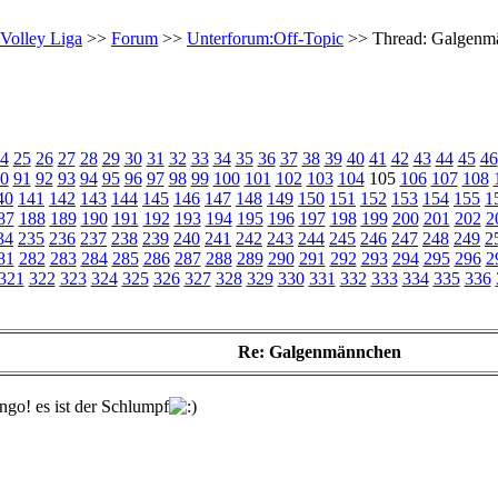
Volley Liga
>>
Forum
>>
Unterforum:Off-Topic
>> Thread: Galgenm
4
25
26
27
28
29
30
31
32
33
34
35
36
37
38
39
40
41
42
43
44
45
46
0
91
92
93
94
95
96
97
98
99
100
101
102
103
104
105
106
107
108
40
141
142
143
144
145
146
147
148
149
150
151
152
153
154
155
1
87
188
189
190
191
192
193
194
195
196
197
198
199
200
201
202
2
34
235
236
237
238
239
240
241
242
243
244
245
246
247
248
249
2
81
282
283
284
285
286
287
288
289
290
291
292
293
294
295
296
2
321
322
323
324
325
326
327
328
329
330
331
332
333
334
335
336
Re: Galgenmännchen
ngo! es ist der Schlumpf