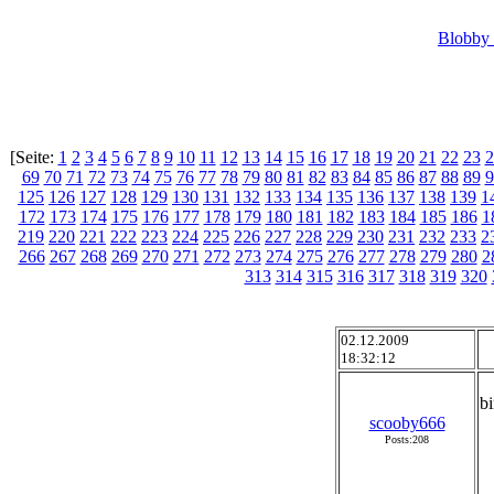
Blobby 
[Seite:
1
2
3
4
5
6
7
8
9
10
11
12
13
14
15
16
17
18
19
20
21
22
23
2
69
70
71
72
73
74
75
76
77
78
79
80
81
82
83
84
85
86
87
88
89
9
125
126
127
128
129
130
131
132
133
134
135
136
137
138
139
1
172
173
174
175
176
177
178
179
180
181
182
183
184
185
186
1
219
220
221
222
223
224
225
226
227
228
229
230
231
232
233
2
266
267
268
269
270
271
272
273
274
275
276
277
278
279
280
2
313
314
315
316
317
318
319
320
02.12.2009
18:32:12
bi
scooby666
Posts:208