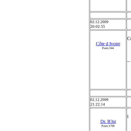
02.12.2009
20:02:55
C
Côte d Ivoire
Posts:344
_ 
02.12.2009
21:22:14
i
Dr. B3st
Posts:1700