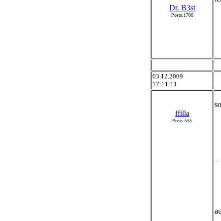
Dr. B3st
Posts:1700
03.12.2009
17:11:11
s
ffilla
Posts:555
_ 
au