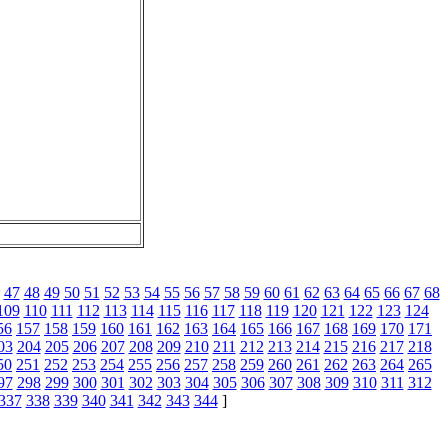
47
48
49
50
51
52
53
54
55
56
57
58
59
60
61
62
63
64
65
66
67
68
109
110
111
112
113
114
115
116
117
118
119
120
121
122
123
124
56
157
158
159
160
161
162
163
164
165
166
167
168
169
170
171
03
204
205
206
207
208
209
210
211
212
213
214
215
216
217
218
50
251
252
253
254
255
256
257
258
259
260
261
262
263
264
265
97
298
299
300
301
302
303
304
305
306
307
308
309
310
311
312
337
338
339
340
341
342
343
344
]