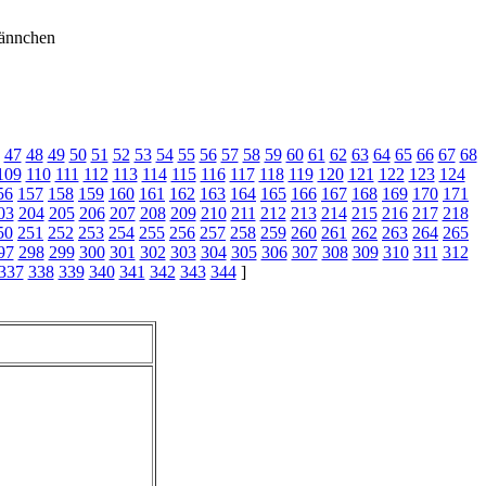
ännchen
47
48
49
50
51
52
53
54
55
56
57
58
59
60
61
62
63
64
65
66
67
68
109
110
111
112
113
114
115
116
117
118
119
120
121
122
123
124
56
157
158
159
160
161
162
163
164
165
166
167
168
169
170
171
03
204
205
206
207
208
209
210
211
212
213
214
215
216
217
218
50
251
252
253
254
255
256
257
258
259
260
261
262
263
264
265
97
298
299
300
301
302
303
304
305
306
307
308
309
310
311
312
337
338
339
340
341
342
343
344
]