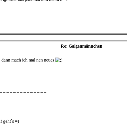
Re: Galgenmännchen
o dann mach ich mal nen neues
_ _ _ _ _ _ _ _ _ _ _ _ _ _
f geht`s =)