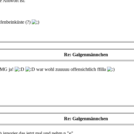
e Antwort ist:
lfenbeinküste (?)
Re: Galgenmännchen
MG ja!
war wohl zuuuuu offensichtlich ffilla
Re: Galgenmännchen
h ignorier das jetzt mal und nehm n "e".