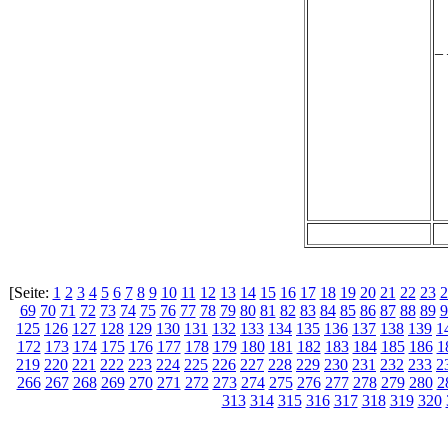
_ 
[Seite:
1
2
3
4
5
6
7
8
9
10
11
12
13
14
15
16
17
18
19
20
21
22
23
2
69
70
71
72
73
74
75
76
77
78
79
80
81
82
83
84
85
86
87
88
89
9
125
126
127
128
129
130
131
132
133
134
135
136
137
138
139
1
172
173
174
175
176
177
178
179
180
181
182
183
184
185
186
1
219
220
221
222
223
224
225
226
227
228
229
230
231
232
233
2
266
267
268
269
270
271
272
273
274
275
276
277
278
279
280
2
313
314
315
316
317
318
319
320