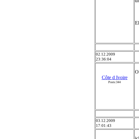
di
E
02.12.2009
23:36:04
O
Côte d Ivoire
Posts:344
03.12.2009
17:01:43
ic