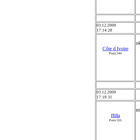
03.12.2009
17:14:28
ok
Côte d Ivoire
Posts:344
03.12.2009
17:19:31
n
ffilla
Posts:555