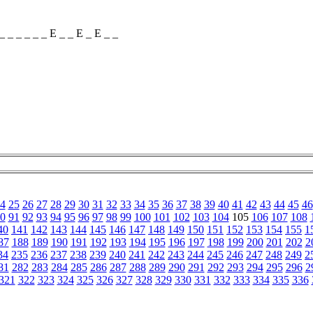
_ _ _ _ _ _ E _ _ E _ E _ _
4
25
26
27
28
29
30
31
32
33
34
35
36
37
38
39
40
41
42
43
44
45
46
0
91
92
93
94
95
96
97
98
99
100
101
102
103
104
105
106
107
108
40
141
142
143
144
145
146
147
148
149
150
151
152
153
154
155
1
87
188
189
190
191
192
193
194
195
196
197
198
199
200
201
202
2
34
235
236
237
238
239
240
241
242
243
244
245
246
247
248
249
2
81
282
283
284
285
286
287
288
289
290
291
292
293
294
295
296
2
321
322
323
324
325
326
327
328
329
330
331
332
333
334
335
336