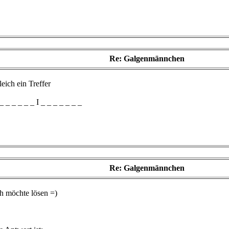
Re: Galgenmännchen
eich ein Treffer
_ _ _ _ _ _ I _ _ _ _ _ _ _
Re: Galgenmännchen
ch möchte lösen =)