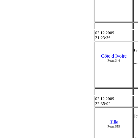
02.12.2009
21:23:36
Gl
Côte d Ivoire
Posts:344
_ 
02.12.2009
22:35:02
I
ffilla
Posts:555