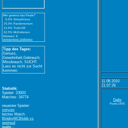
Wer gewinnt das Finale?
0,0%
ShinyArceus
25,0%
Pandemonium
12,5%
Truth136
62,5%
Mr.Enderson
Stimmen: 8
vergangene Umfragen
Tipp des Tages:
Genuss,
Gewohnheit,Gebrauch,
Missbrauch, SUCHT.
Lass es nicht zur Sucht
kommen.
11.08.2010
21:07:26
Statistik:
Spieler: 23003
Matches: 34774
Dalle
Posts:1655
neuester Spieler:
mrtyom
letztes Match:
BlobbyMCBlobb vs
geetgud
mehr...