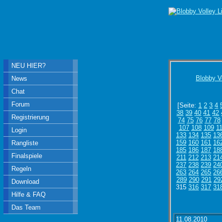
NEU HIER?
Blobby V
News
Chat
Forum
[Seite:
1
2
3
4
38
39
40
41
42
Registrierung
74
75
76
77
78
107
108
109
1
Login
133
134
135
13
159
160
161
16
Rangliste
185
186
187
18
Finalspiele
211
212
213
21
237
238
239
24
Regeln
263
264
265
26
289
290
291
29
Download
315
316
317
31
Hilfe & FAQ
Das Team
11.08.2010