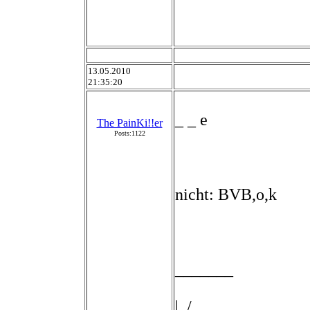
13.05.2010
21:35:20
_ _ e
The PainKi!!er
Posts:1122
nicht: BVB,o,k
_______
|../