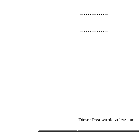
|...............
|...............
|
|
Dieser Post wurde zuletzt am 1