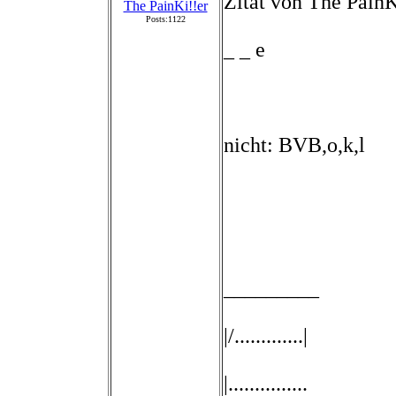
Zitat von The PainK
The PainKi!!er
Posts:1122
_ _ e
nicht: BVB,o,k,l
_________
|/.............|
|...............