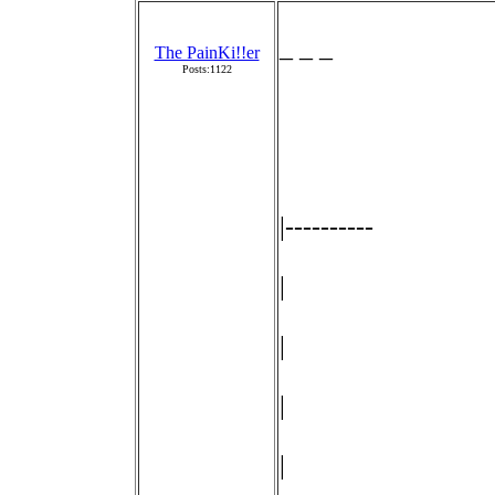
_ _ _
The PainKi!!er
Posts:1122
|----------
|
|
|
|