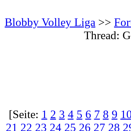
Blobby Volley Liga
>>
Fo
Thread: 
[Seite:
1
2
3
4
5
6
7
8
9
1
21
22
23
24
25
26
27
28
2