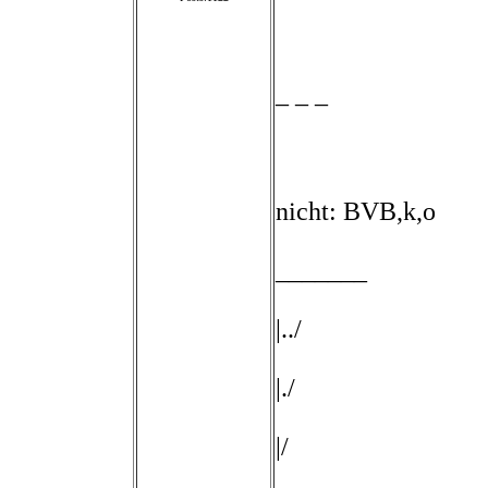
_ _ _
nicht: BVB,k,o
_______
|../
|./
|/