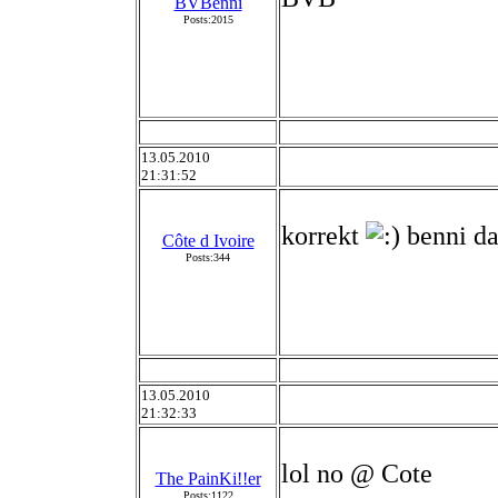
BVBenni
Posts:2015
13.05.2010
21:31:52
korrekt
benni da
Côte d Ivoire
Posts:344
13.05.2010
21:32:33
lol no @ Cote
The PainKi!!er
Posts:1122