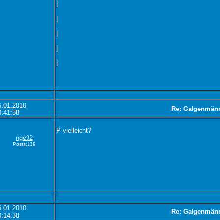
|
|
|
|
|
6.01.2010
Re: Galgenmän
0:41:58
P vielleicht?
ngc92
Posts:139
6.01.2010
Re: Galgenmän
0:14:38