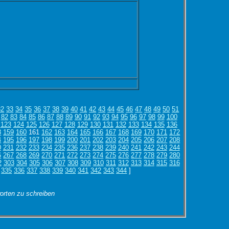
32
33
34
35
36
37
38
39
40
41
42
43
44
45
46
47
48
49
50
51
82
83
84
85
86
87
88
89
90
91
92
93
94
95
96
97
98
99
100
123
124
125
126
127
128
129
130
131
132
133
134
135
136
8
159
160
161
162
163
164
165
166
167
168
169
170
171
172
4
195
196
197
198
199
200
201
202
203
204
205
206
207
208
0
231
232
233
234
235
236
237
238
239
240
241
242
243
244
6
267
268
269
270
271
272
273
274
275
276
277
278
279
280
2
303
304
305
306
307
308
309
310
311
312
313
314
315
316
335
336
337
338
339
340
341
342
343
344
]
rten zu schreiben