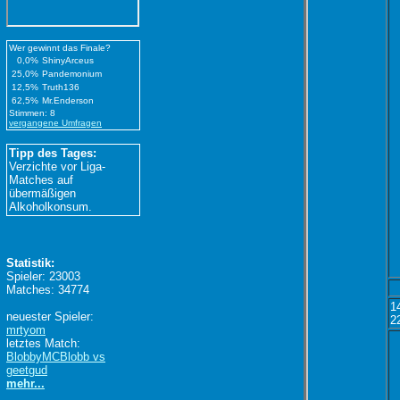
Wer gewinnt das Finale?
0,0%
ShinyArceus
25,0%
Pandemonium
12,5%
Truth136
62,5%
Mr.Enderson
Stimmen: 8
vergangene Umfragen
Tipp des Tages:
Verzichte vor Liga-
Matches auf
übermäßigen
Alkoholkonsum.
Statistik:
Spieler: 23003
Matches: 34774
1
neuester Spieler:
2
mrtyom
letztes Match:
BlobbyMCBlobb vs
geetgud
mehr...