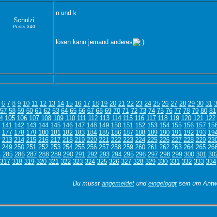
n und k
Schulzi
Posts:340
lösen kann jemand anderes
6
7
8
9
10
11
12
13
14
15
16
17
18
19
20
21
22
23
24
25
26
27
28
29
30
31
57
58
59
60
61
62
63
64
65
66
67
68
69
70
71
72
73
74
75
76
77
78
79
80
81
4
105
106
107
108
109
110
111
112
113
114
115
116
117
118
119
120
121
122
0
141
142
143
144
145
146
147
148
149
150
151
152
153
154
155
156
157
15
6
177
178
179
180
181
182
183
184
185
186
187
188
189
190
191
192
193
19
213
214
215
216
217
218
219
220
221
222
223
224
225
226
227
228
229
23
8
249
250
251
252
253
254
255
256
257
258
259
260
261
262
263
264
265
26
4
285
286
287
288
289
290
291
292
293
294
295
296
297
298
299
300
301
30
317
318
319
320
321
322
323
324
325
326
327
328
329
330
331
332
333
334
Du musst
angemeldet
und
eingeloggt
sein um Antwo