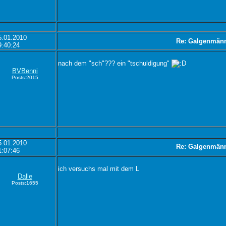
5.01.2010
Re: Galgenmän
9:40:24
nach dem "sch"??? ein "tschuldigung"
BVBenni
Posts:2015
5.01.2010
Re: Galgenmän
1:07:46
ich versuchs mal mit dem L
Dalle
Posts:1655