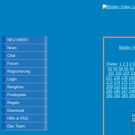
NEU HIER?
Blobby V
News
Chat
Forum
[Seite:
1
2
3
4
5
52
53
54
55
56
Registrierung
101
102
103
10
137
138
139
14
Login
173
174
175
17
209
210
211
212
Rangliste
245
246
247
24
Finalspiele
281
282
283
28
Regeln
Download
1
Hilfe & FAQ
2
Das Team