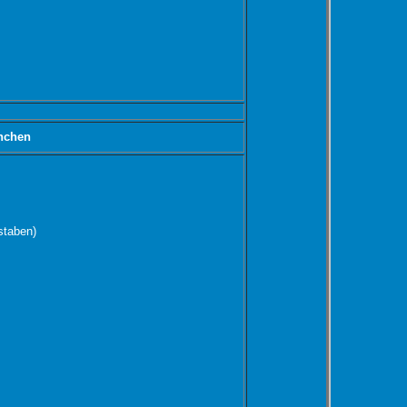
nchen
staben)