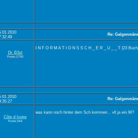
5.01.2010
Re: Galgenmän
7:32:49
I N F O R M A T I O N S S C H _ E R _ U _ _ T (23 Buch
Dr. B3st
Posts:1700
5.01.2010
Re: Galgenmän
9:35:27
was kann noch hinter dem Sch kommen... vll ja ein W?
Côte d Ivoire
Posts:344