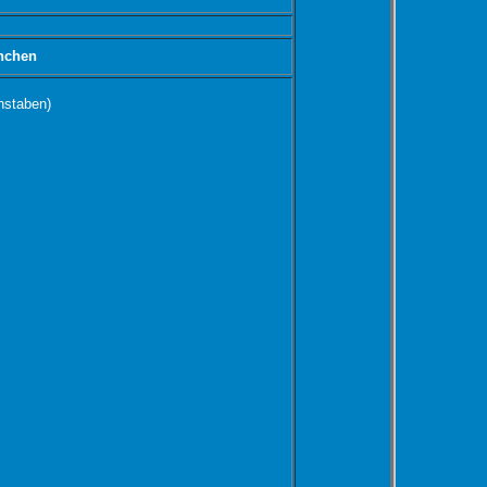
nchen
hstaben)