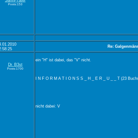
Sanni-Täter
Posts:153
4.01.2010
Re: Galgenmän
2:58:25
ein "H" ist dabei, das "V" nicht.
Dr. B3st
Posts:1700
I N F O R M A T I O N S S _ H _ E R _ U _ _ T (23 Buch
nicht dabei: V