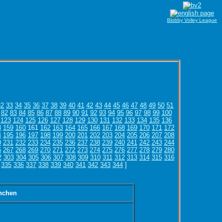
Blobby Volley League
32
33
34
35
36
37
38
39
40
41
42
43
44
45
46
47
48
49
50
51
82
83
84
85
86
87
88
89
90
91
92
93
94
95
96
97
98
99
100
123
124
125
126
127
128
129
130
131
132
133
134
135
136
8
159
160
161
162
163
164
165
166
167
168
169
170
171
172
4
195
196
197
198
199
200
201
202
203
204
205
206
207
208
0
231
232
233
234
235
236
237
238
239
240
241
242
243
244
6
267
268
269
270
271
272
273
274
275
276
277
278
279
280
2
303
304
305
306
307
308
309
310
311
312
313
314
315
316
335
336
337
338
339
340
341
342
343
344
]
nchen