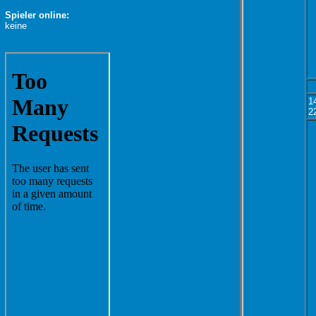
Spieler online:
keine
1
2