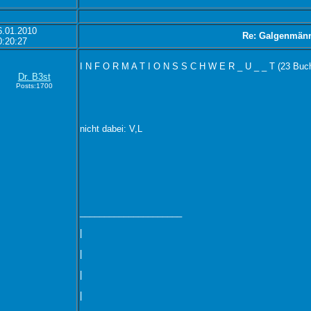
6.01.2010
Re: Galgenmän
0:20:27
I N F O R M A T I O N S S C H W E R _ U _ _ T (23 Buc
Dr. B3st
Posts:1700
nicht dabei: V,L
_____________________
|
|
|
|