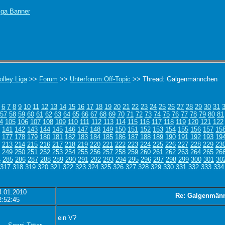
olley Liga
>>
Forum
>>
Unterforum:Off-Topic
>> Thread: Galgenmännchen
6
7
8
9
10
11
12
13
14
15
16
17
18
19
20
21
22
23
24
25
26
27
28
29
30
31
57
58
59
60
61
62
63
64
65
66
67
68
69
70
71
72
73
74
75
76
77
78
79
80
81
4
105
106
107
108
109
110
111
112
113
114
115
116
117
118
119
120
121
122
0
141
142
143
144
145
146
147
148
149
150
151
152
153
154
155
156
157
15
6
177
178
179
180
181
182
183
184
185
186
187
188
189
190
191
192
193
19
213
214
215
216
217
218
219
220
221
222
223
224
225
226
227
228
229
23
8
249
250
251
252
253
254
255
256
257
258
259
260
261
262
263
264
265
26
4
285
286
287
288
289
290
291
292
293
294
295
296
297
298
299
300
301
30
317
318
319
320
321
322
323
324
325
326
327
328
329
330
331
332
333
334
4.01.2010
Re: Galgenmän
2:52:45
ein V?