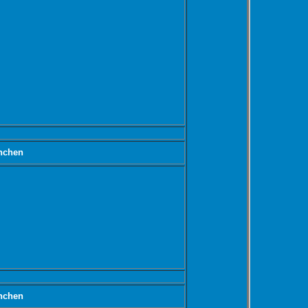
nchen
nchen