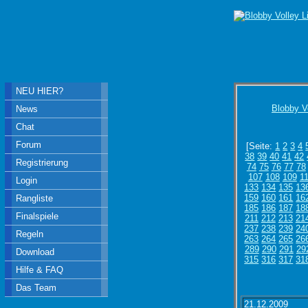
NEU HIER?
Blobby V
News
Chat
Forum
[Seite:
1
2
3
4
38
39
40
41
42
Registrierung
74
75
76
77
78
107
108
109
1
Login
133
134
135
13
159
160
161
16
Rangliste
185
186
187
18
Finalspiele
211
212
213
21
237
238
239
24
Regeln
263
264
265
26
289
290
291
29
Download
315
316
317
31
Hilfe & FAQ
Das Team
21.12.2009