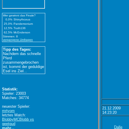
Wer gewinnt das Finale?
0,0%
ShinyArceus
25,0%
Pandemonium
12,5%
Truth136
62,5%
Mr.Enderson
Stimmen: 8
vergangene Umfragen
Tipp des Tages:
Nachdem das schnelle
Pferd
zusammengebrochen
ist, kommt der geduldige
Esel ins Ziel...
Statistik:
Spieler: 23003
Matches: 34774
neuester Spieler:
21.12.2009
mrtyom
14:23:20
letztes Match:
BlobbyMCBlobb vs
geetgud
Dalle
mehr...