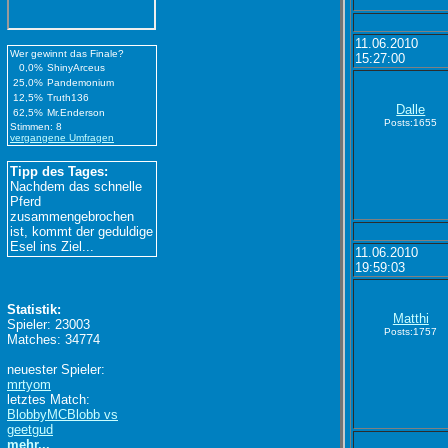
11.06.2010
Wer gewinnt das Finale?
15:27:00
0,0%
ShinyArceus
25,0%
Pandemonium
12,5%
Truth136
Dalle
62,5%
Mr.Enderson
Posts:1655
Stimmen: 8
vergangene Umfragen
Tipp des Tages:
Nachdem das schnelle
Pferd
zusammengebrochen
ist, kommt der geduldige
Esel ins Ziel...
11.06.2010
19:59:03
Statistik:
Matthi
Spieler: 23003
Posts:1757
Matches: 34774
neuester Spieler:
mrtyom
letztes Match:
BlobbyMCBlobb vs
geetgud
mehr...