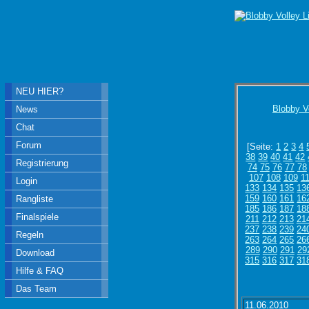
NEU HIER?
Blobby V
News
Chat
Forum
[Seite:
1
2
3
4
38
39
40
41
42
Registrierung
74
75
76
77
78
107
108
109
1
Login
133
134
135
13
159
160
161
16
Rangliste
185
186
187
18
Finalspiele
211
212
213
21
237
238
239
24
Regeln
263
264
265
26
289
290
291
29
Download
315
316
317
31
Hilfe & FAQ
Das Team
11.06.2010