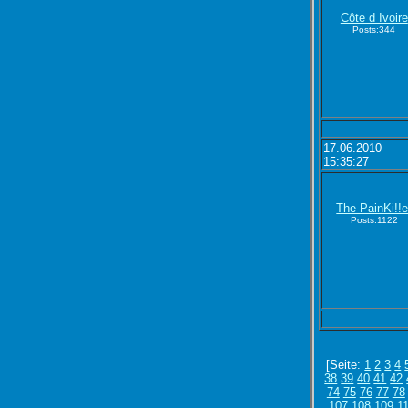
Côte d Ivoire
Posts:344
17.06.2010
15:35:27
The PainKi!!e
Posts:1122
[Seite:
1
2
3
4
38
39
40
41
42
74
75
76
77
78
107
108
109
1