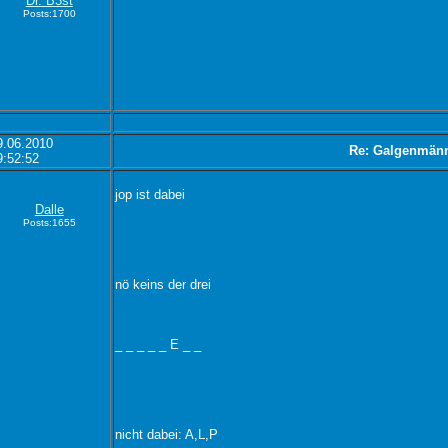
Dr. B3st
Posts:1700
9.06.2010
Re: Galgenmän
9:52:52
jop ist dabei
Dalle
Posts:1655
nö keins der drei
_ _ _ _ _ E _ _
nicht dabei: A,L,P