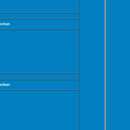
nchen
nchen