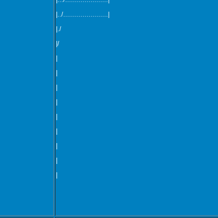
|../.......................|
|./
|/
|
|
|
|
|
|
|
|
|