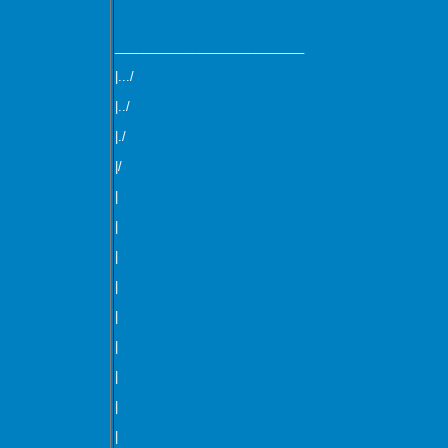
___________________________
|.../
|../
|./
|/
|
|
|
|
|
|
|
|
|