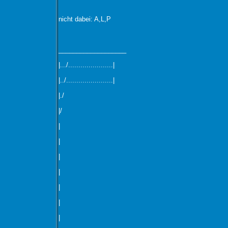
nicht dabei: A,L,P
___________________
|.../......................|
|../.......................|
|./
|/
|
|
|
|
|
|
|