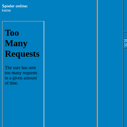
Spieler online:
keine
2
1