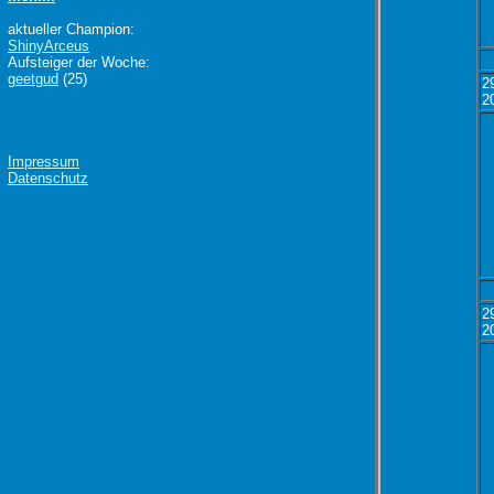
aktueller Champion:
ShinyArceus
Aufsteiger der Woche:
geetgud
(25)
2
2
Impressum
Datenschutz
2
2