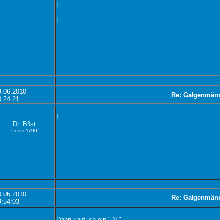
|
|
9.06.2010
Re: Galgenmän
0:24:21
I
Dr. B3st
Posts:1700
0.06.2010
Re: Galgenmän
9:54:03
Dann kauf ich ein " N "