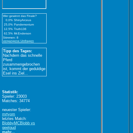
Wer gewinnt das Finale?
0,0%
ShinyArceus
25,0%
Pandemonium
12,5%
Truth136
62,5%
Mr.Enderson
Stimmen: 8
vergangene Umfragen
Tipp des Tages:
Nachdem das schnelle
Pferd
zusammengebrochen
ist, kommt der geduldige
Esel ins Ziel...
Statistik:
Spieler: 23003
Matches: 34774
neuester Spieler:
mrtyom
letztes Match:
BlobbyMCBlobb vs
geetgud
mehr...