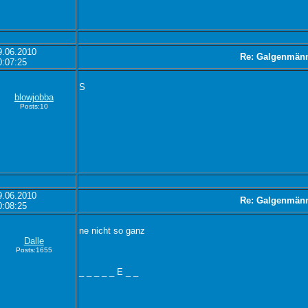
9.06.2010
Re: Galgenmän
0:07:25
S
blowjobba
Posts:10
9.06.2010
Re: Galgenmän
0:08:25
ne nicht so ganz
Dalle
Posts:1655
_ _ _ _ _ E _ _