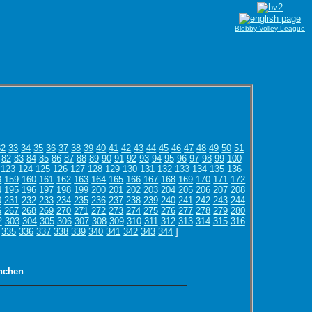
Blobby Volley League
32
33
34
35
36
37
38
39
40
41
42
43
44
45
46
47
48
49
50
51
82
83
84
85
86
87
88
89
90
91
92
93
94
95
96
97
98
99
100
123
124
125
126
127
128
129
130
131
132
133
134
135
136
8
159
160
161
162
163
164
165
166
167
168
169
170
171
172
4
195
196
197
198
199
200
201
202
203
204
205
206
207
208
0
231
232
233
234
235
236
237
238
239
240
241
242
243
244
6
267
268
269
270
271
272
273
274
275
276
277
278
279
280
2
303
304
305
306
307
308
309
310
311
312
313
314
315
316
335
336
337
338
339
340
341
342
343
344
]
nchen