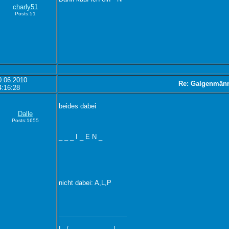
charly51
Posts:51
0.06.2010
Re: Galgenmän
4:16:28
beides dabei
Dalle
Posts:1655
_ _ _ I _ E N _
nicht dabei: A,L,P
___________________
|.../......................|