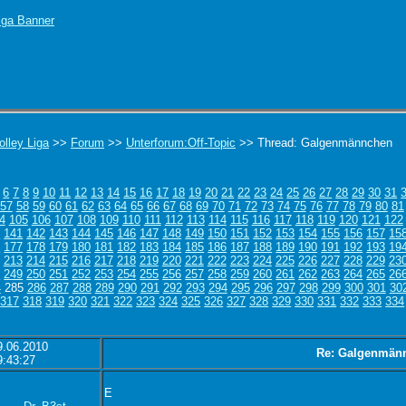
olley Liga
>>
Forum
>>
Unterforum:Off-Topic
>> Thread: Galgenmännchen
6
7
8
9
10
11
12
13
14
15
16
17
18
19
20
21
22
23
24
25
26
27
28
29
30
31
57
58
59
60
61
62
63
64
65
66
67
68
69
70
71
72
73
74
75
76
77
78
79
80
81
4
105
106
107
108
109
110
111
112
113
114
115
116
117
118
119
120
121
122
0
141
142
143
144
145
146
147
148
149
150
151
152
153
154
155
156
157
15
6
177
178
179
180
181
182
183
184
185
186
187
188
189
190
191
192
193
19
213
214
215
216
217
218
219
220
221
222
223
224
225
226
227
228
229
23
8
249
250
251
252
253
254
255
256
257
258
259
260
261
262
263
264
265
26
4
285
286
287
288
289
290
291
292
293
294
295
296
297
298
299
300
301
30
317
318
319
320
321
322
323
324
325
326
327
328
329
330
331
332
333
334
9.06.2010
Re: Galgenmän
9:43:27
E