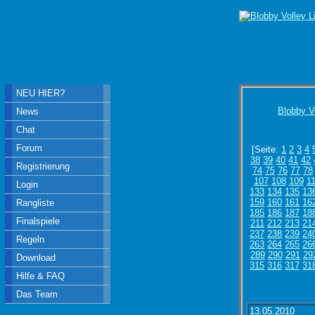
NEU HIER?
Blobby V
News
Chat
Forum
[Seite:
1
2
3
4
38
39
40
41
42
Registrierung
74
75
76
77
78
107
108
109
1
Login
133
134
135
13
159
160
161
16
Rangliste
185
186
187
18
Finalspiele
211
212
213
21
237
238
239
24
Regeln
263
264
265
26
289
290
291
29
Download
315
316
317
31
Hilfe & FAQ
Das Team
13.05.2010