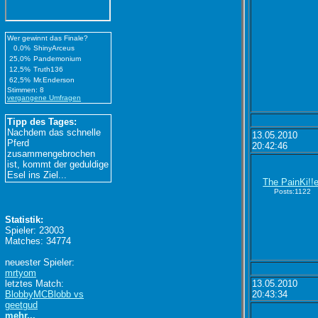
Wer gewinnt das Finale?
0,0%
ShinyArceus
25,0%
Pandemonium
12,5%
Truth136
62,5%
Mr.Enderson
Stimmen: 8
vergangene Umfragen
Tipp des Tages:
Nachdem das schnelle
13.05.2010
Pferd
20:42:46
zusammengebrochen
ist, kommt der geduldige
Esel ins Ziel...
The PainKi!!e
Posts:1122
Statistik:
Spieler: 23003
Matches: 34774
neuester Spieler:
mrtyom
letztes Match:
13.05.2010
BlobbyMCBlobb vs
20:43:34
geetgud
mehr...