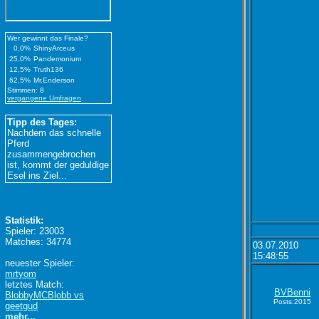
Wer gewinnt das Finale?
0,0%
ShinyArceus
25,0%
Pandemonium
12,5%
Truth136
62,5%
Mr.Enderson
Stimmen: 8
vergangene Umfragen
Tipp des Tages:
Nachdem das schnelle
Pferd
zusammengebrochen
ist, kommt der geduldige
Esel ins Ziel...
Statistik:
Spieler: 23003
Matches: 34774
03.07.2010
15:48:55
neuester Spieler:
mrtyom
letztes Match:
BVBenni
BlobbyMCBlobb vs
Posts:2015
geetgud
mehr...