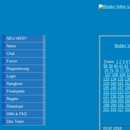
NEU HIER?
Blobby V
News
Chat
Forum
[Seite:
1
2
3
4
38
39
40
41
42
Registrierung
74
75
76
77
78
107
108
109
1
Login
133
134
135
13
159
160
161
16
Rangliste
185
186
187
18
Finalspiele
211
212
213
21
237
238
239
24
Regeln
263
264
265
26
289
290
291
29
Download
315
316
317
31
Hilfe & FAQ
Das Team
03.07.2010