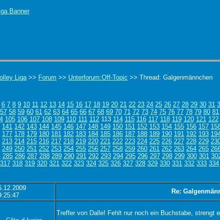
olley Liga
>>
Forum
>>
Unterforum:Off-Topic
>> Thread: Galgenmännchen
6
7
8
9
10
11
12
13
14
15
16
17
18
19
20
21
22
23
24
25
26
27
28
29
30
31
57
58
59
60
61
62
63
64
65
66
67
68
69
70
71
72
73
74
75
76
77
78
79
80
81
4
105
106
107
108
109
110
111
112
113
114
115
116
117
118
119
120
121
122
0
141
142
143
144
145
146
147
148
149
150
151
152
153
154
155
156
157
15
6
177
178
179
180
181
182
183
184
185
186
187
188
189
190
191
192
193
19
213
214
215
216
217
218
219
220
221
222
223
224
225
226
227
228
229
23
8
249
250
251
252
253
254
255
256
257
258
259
260
261
262
263
264
265
26
4
285
286
287
288
289
290
291
292
293
294
295
296
297
298
299
300
301
30
317
318
319
320
321
322
323
324
325
326
327
328
329
330
331
332
333
334
6.12.2009
Re: Galgenmän
9:25:47
Treffer von Dalle! Fehlt nur noch ein Buchstabe, strengt