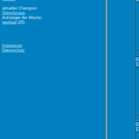
aktueller Champion:
ShinyArceus
Aufsteiger der Woche:
geetgud
(25)
Impressum
Datenschutz
0
1
0
1