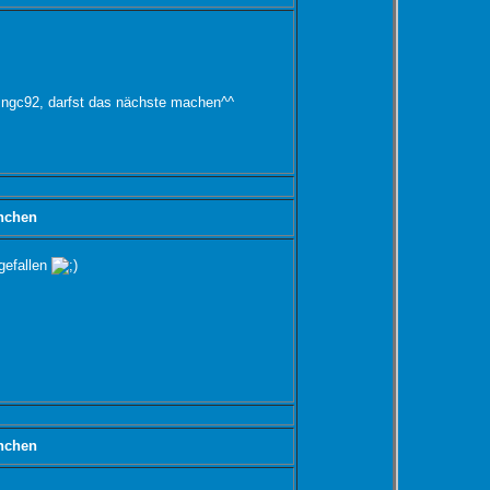
 ngc92, darfst das nächste machen^^
nchen
ngefallen
nchen