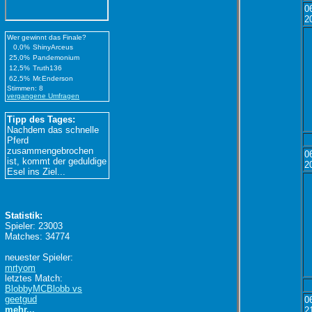
0
2
Wer gewinnt das Finale?
0,0%
ShinyArceus
25,0%
Pandemonium
12,5%
Truth136
62,5%
Mr.Enderson
Stimmen: 8
vergangene Umfragen
Tipp des Tages:
Nachdem das schnelle
Pferd
zusammengebrochen
0
ist, kommt der geduldige
2
Esel ins Ziel...
Statistik:
Spieler: 23003
Matches: 34774
neuester Spieler:
mrtyom
letztes Match:
BlobbyMCBlobb vs
geetgud
0
mehr...
2