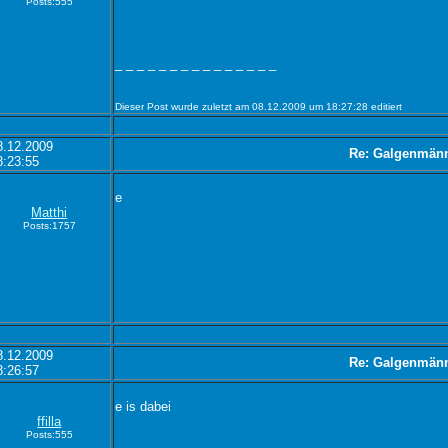
Posts:555
_ _ _ _ _ _ _ _ _ _ _ _ _ _ _
Dieser Post wurde zuletzt am 08.12.2009 um 18:27:28 editiert
8.12.2009
Re: Galgenmän
8:23:55
e
Matthi
Posts:1757
8.12.2009
Re: Galgenmän
8:26:57
e is dabei
ffilla
Posts:555