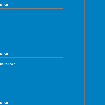
nchen
nchen
her zu sein
nchen