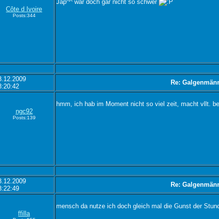
Jap^^ war doch gar nicht so schwer
Côte d Ivoire
Posts:344
8.12.2009
Re: Galgenmän
8:20:42
hmm, ich hab im Moment nicht so viel zeit, macht vllt. 
ngc92
Posts:139
8.12.2009
Re: Galgenmän
8:22:49
mensch da nutze ich doch gleich mal die Gunst der Stun
ffilla