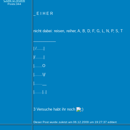
Côte d Ivoire
Posts:344
_ E I H E R
nicht dabei: reisen, reiher, A, B, D, F, G, L, N, P, S, T
___________
| /......|
|/.......|
|.......O
|.......\|/
|.......__
|.......|..|
3 Versuche habt ihr noch
Dieser Post wurde zuletzt am 06.12.2009 um 19:27:37 editiert