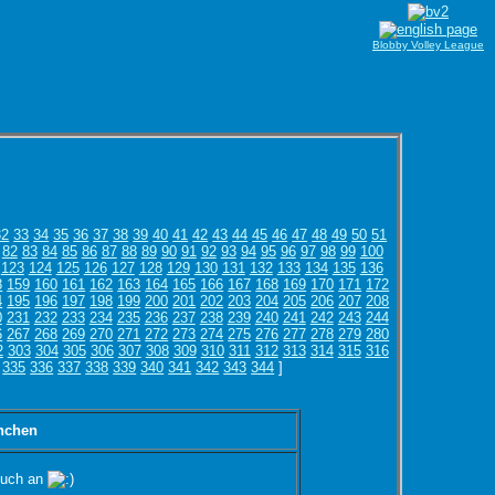
Blobby Volley League
32
33
34
35
36
37
38
39
40
41
42
43
44
45
46
47
48
49
50
51
82
83
84
85
86
87
88
89
90
91
92
93
94
95
96
97
98
99
100
123
124
125
126
127
128
129
130
131
132
133
134
135
136
8
159
160
161
162
163
164
165
166
167
168
169
170
171
172
4
195
196
197
198
199
200
201
202
203
204
205
206
207
208
0
231
232
233
234
235
236
237
238
239
240
241
242
243
244
6
267
268
269
270
271
272
273
274
275
276
277
278
279
280
2
303
304
305
306
307
308
309
310
311
312
313
314
315
316
335
336
337
338
339
340
341
342
343
344
]
nchen
 euch an