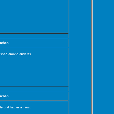
nchen
besser jemand anderes
nchen
de und hau eins raus: