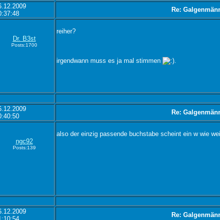
6.12.2009
Re: Galgenmän
0:37:48
reiher?
Dr. B3st
Posts:1700
irgendwann muss es ja mal stimmen
.
6.12.2009
Re: Galgenmän
0:40:50
also der einzig passende buchstabe scheint ein w wie wei
ngc92
Posts:139
6.12.2009
Re: Galgenmän
1:10:54