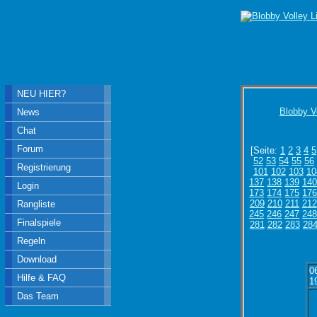
NEU HIER?
Blobby V
News
Chat
Forum
[Seite:
1
2
3
4
5
52
53
54
55
56
Registrierung
101
102
103
10
137
138
139
14
Login
173
174
175
17
209
210
211
212
Rangliste
245
246
247
24
Finalspiele
281
282
283
28
Regeln
Download
0
Hilfe & FAQ
1
Das Team