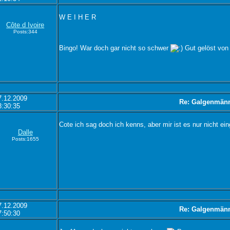
W E I H E R
Côte d Ivoire
Posts:344
Bingo! War doch gar nicht so schwer
Gut gelöst von
7.12.2009
Re: Galgenmän
3:30:35
Cote ich sag doch ich kenns, aber mir ist es nur nicht ei
Dalle
Posts:1655
7.12.2009
Re: Galgenmän
7:50:30