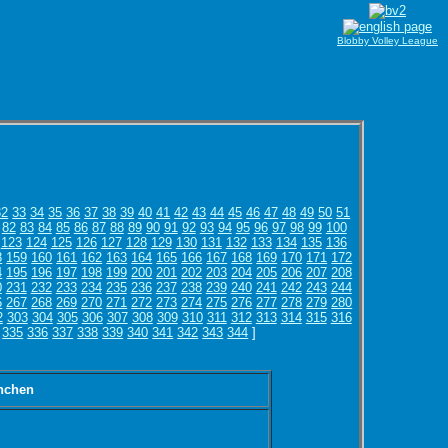
Blobby Volley League
32
33
34
35
36
37
38
39
40
41
42
43
44
45
46
47
48
49
50
51
82
83
84
85
86
87
88
89
90
91
92
93
94
95
96
97
98
99
100
123
124
125
126
127
128
129
130
131
132
133
134
135
136
8
159
160
161
162
163
164
165
166
167
168
169
170
171
172
4
195
196
197
198
199
200
201
202
203
204
205
206
207
208
0
231
232
233
234
235
236
237
238
239
240
241
242
243
244
6
267
268
269
270
271
272
273
274
275
276
277
278
279
280
2
303
304
305
306
307
308
309
310
311
312
313
314
315
316
335
336
337
338
339
340
341
342
343
344
]
nchen