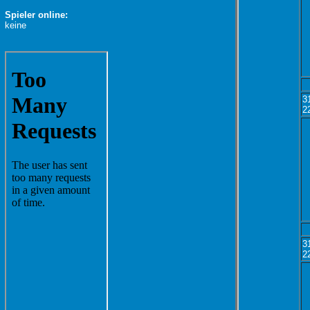
Spieler online:
keine
3
2
3
2