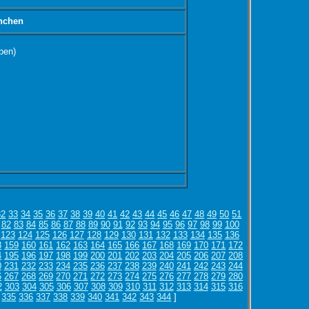
nchen
ben)
32
33
34
35
36
37
38
39
40
41
42
43
44
45
46
47
48
49
50
51
82
83
84
85
86
87
88
89
90
91
92
93
94
95
96
97
98
99
100
123
124
125
126
127
128
129
130
131
132
133
134
135
136
8
159
160
161
162
163
164
165
166
167
168
169
170
171
172
4
195
196
197
198
199
200
201
202
203
204
205
206
207
208
0
231
232
233
234
235
236
237
238
239
240
241
242
243
244
6
267
268
269
270
271
272
273
274
275
276
277
278
279
280
2
303
304
305
306
307
308
309
310
311
312
313
314
315
316
335
336
337
338
339
340
341
342
343
344
]