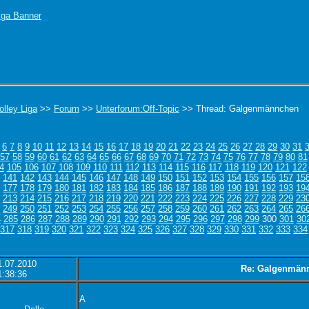
olley Liga
>>
Forum
>>
Unterforum:Off-Topic
>> Thread: Galgenmännchen
6
7
8
9
10
11
12
13
14
15
16
17
18
19
20
21
22
23
24
25
26
27
28
29
30
31
57
58
59
60
61
62
63
64
65
66
67
68
69
70
71
72
73
74
75
76
77
78
79
80
81
4
105
106
107
108
109
110
111
112
113
114
115
116
117
118
119
120
121
122
0
141
142
143
144
145
146
147
148
149
150
151
152
153
154
155
156
157
15
6
177
178
179
180
181
182
183
184
185
186
187
188
189
190
191
192
193
19
213
214
215
216
217
218
219
220
221
222
223
224
225
226
227
228
229
23
8
249
250
251
252
253
254
255
256
257
258
259
260
261
262
263
264
265
26
4
285
286
287
288
289
290
291
292
293
294
295
296
297
298
299
300
301
30
317
318
319
320
321
322
323
324
325
326
327
328
329
330
331
332
333
334
1.07.2010
Re: Galgenmän
1:38:36
A