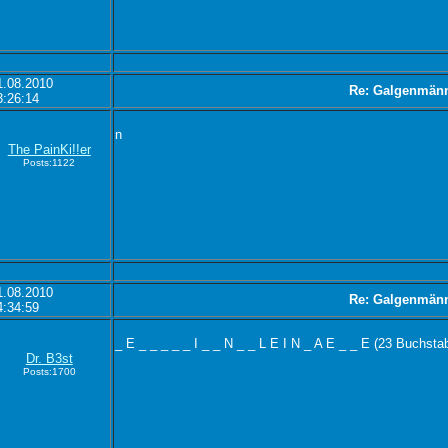
1.08.2010
Re: Galgenmän
3:26:14
n
The PainKi!!er
Posts:1122
1.08.2010
Re: Galgenmän
4:34:59
_ E _ _ _ _ _ I _ _ N _ _ L E I N _ A E _ _ E (23 Buchsta
Dr. B3st
Posts:1700