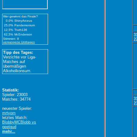
Wer gewinnt das Finale?
0,0%
ShinyArceus
25,0%
Pandemonium
12,5%
Truth136
3
62,5%
Mr.Enderson
Stimmen: 8
2
vergangene Umfragen
Tipp des Tages:
Verzichte vor Liga-
Matches auf
übermäßigen
Alkoholkonsum.
Statistik:
Spieler: 23003
3
Matches: 34774
2
neuester Spieler:
mrtyom
letztes Match:
BlobbyMCBlobb vs
geetgud
mehr...