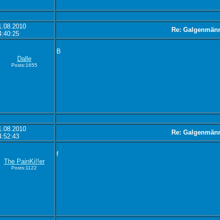
1.08.2010
Re: Galgenmän
4:40:25
B
Dalle
Posts:1655
1.08.2010
Re: Galgenmän
4:52:43
f
The PainKi!!er
Posts:1122