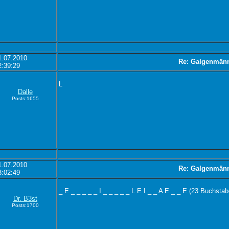
1.07.2010
Re: Galgenmän
2:39:29
L
Dalle
Posts:1655
1.07.2010
Re: Galgenmän
3:02:49
_ E _ _ _ _ _ I _ _ _ _ _ L E I _ _ A E _ _ E (23 Buchsta
Dr. B3st
Posts:1700