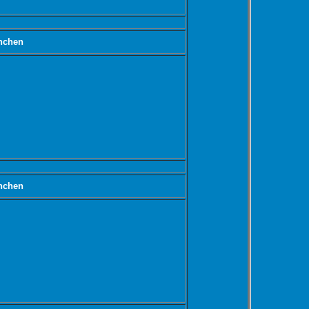
nchen
nchen