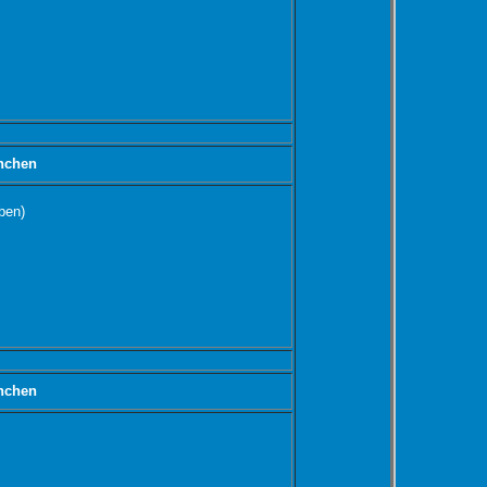
nchen
ben)
nchen