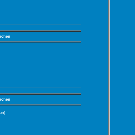
nchen
nchen
ben)