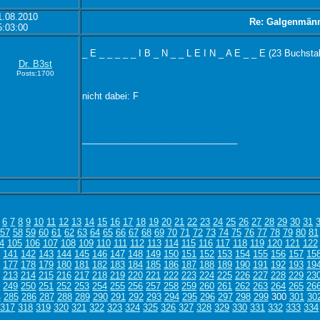
1.08.2010
Re: Galgenmän
5:03:00
_ E _ _ _ _ _ I B _ N _ _ L E I N _ A E _ _ E (23 Buchsta
Dr. B3st
Posts:1700
nicht dabei: F
_______________________________
6
7
8
9
10
11
12
13
14
15
16
17
18
19
20
21
22
23
24
25
26
27
28
29
30
31
57
58
59
60
61
62
63
64
65
66
67
68
69
70
71
72
73
74
75
76
77
78
79
80
81
4
105
106
107
108
109
110
111
112
113
114
115
116
117
118
119
120
121
122
0
141
142
143
144
145
146
147
148
149
150
151
152
153
154
155
156
157
15
6
177
178
179
180
181
182
183
184
185
186
187
188
189
190
191
192
193
19
213
214
215
216
217
218
219
220
221
222
223
224
225
226
227
228
229
23
8
249
250
251
252
253
254
255
256
257
258
259
260
261
262
263
264
265
26
4
285
286
287
288
289
290
291
292
293
294
295
296
297
298
299
300
301
30
317
318
319
320
321
322
323
324
325
326
327
328
329
330
331
332
333
334