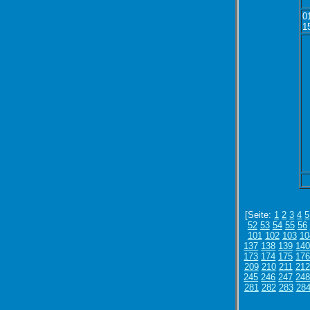
0
1
[Seite:
1
2
3
4
5
52
53
54
55
56
101
102
103
10
137
138
139
14
173
174
175
17
209
210
211
212
245
246
247
24
281
282
283
28