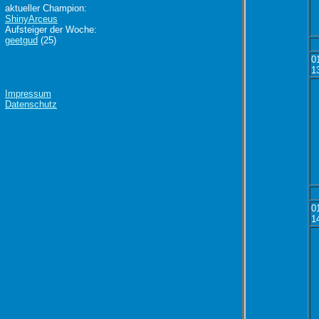
aktueller Champion:
ShinyArceus
Aufsteiger der Woche:
geetgud
(25)
0
1
Impressum
Datenschutz
0
1