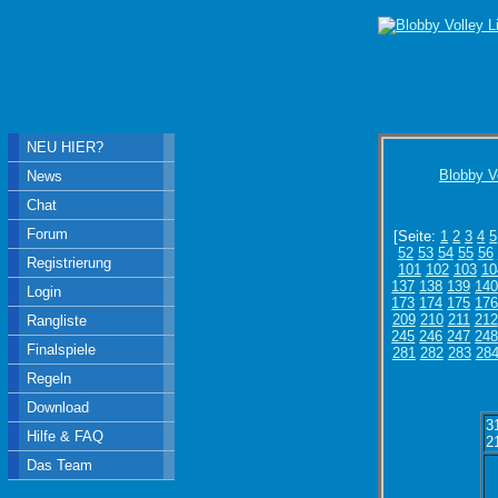
NEU HIER?
Blobby V
News
Chat
Forum
[Seite:
1
2
3
4
5
52
53
54
55
56
Registrierung
101
102
103
10
137
138
139
14
Login
173
174
175
17
209
210
211
212
Rangliste
245
246
247
24
Finalspiele
281
282
283
28
Regeln
Download
3
Hilfe & FAQ
2
Das Team