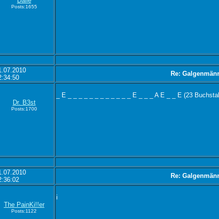
Dalle
Posts:1655
1.07.2010
Re: Galgenmän
2:34:50
_ E _ _ _ _ _ _ _ _ _ _ _ _ E _ _ _ A E _ _ E (23 Buchsta
Dr. B3st
Posts:1700
1.07.2010
Re: Galgenmän
2:36:02
i
The PainKi!!er
Posts:1122