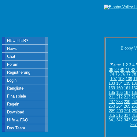
NEU HIER?
Blobby V
News
Chat
Forum
[Seite:
1
2
3
4
38
39
40
41
42
Registrierung
74
75
76
77
78
107
108
109
1
Login
133
134
135
13
159
160
161
16
Rangliste
185
186
187
18
Finalspiele
211
212
213
21
237
238
239
24
Regeln
263
264
265
26
289
290
291
29
Download
315
316
317
31
Hilfe & FAQ
341
342
343
34
367
Das Team