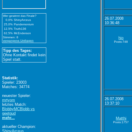
Wer gewinnt das Finale?
26.07.2008
0,0%
ShinyArceus
10:36:48
25,0%
Pandemonium
12,5%
Truth136
62,5%
Mr.Enderson
Stimmen: 8
hio
vergangene Umfragen
Posts:748
Tipp des Tages:
Ohne Kontakt findet kein
Spiel statt.
Statistik:
Spieler: 23003
Matches: 34774
neuester Spieler:
26.07.2008
mrtyom
13:37:10
letztes Match:
BlobbyMCBlobb vs
geetgud
mehr...
Matthi
Posts:1757
aktueller Champion:
ShinyArceus