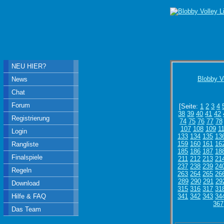
NEU HIER?
Blobby V
News
Chat
Forum
[Seite:
1
2
3
4
38
39
40
41
42
Registrierung
74
75
76
77
78
107
108
109
1
Login
133
134
135
13
159
160
161
16
Rangliste
185
186
187
18
Finalspiele
211
212
213
21
237
238
239
24
Regeln
263
264
265
26
289
290
291
29
Download
315
316
317
31
Hilfe & FAQ
341
342
343
34
367
Das Team