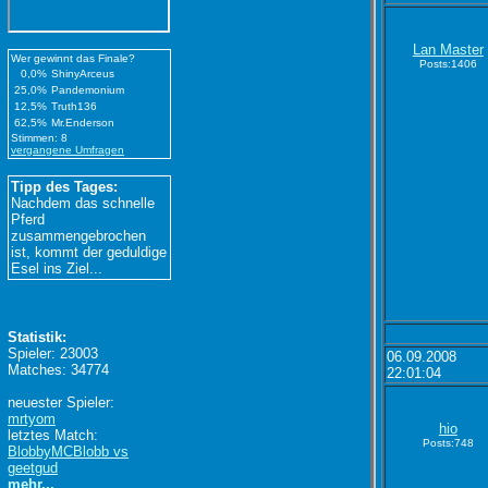
Lan Master
Wer gewinnt das Finale?
Posts:1406
0,0%
ShinyArceus
25,0%
Pandemonium
12,5%
Truth136
62,5%
Mr.Enderson
Stimmen: 8
vergangene Umfragen
Tipp des Tages:
Nachdem das schnelle
Pferd
zusammengebrochen
ist, kommt der geduldige
Esel ins Ziel...
Statistik:
Spieler: 23003
06.09.2008
Matches: 34774
22:01:04
neuester Spieler:
mrtyom
hio
letztes Match:
Posts:748
BlobbyMCBlobb vs
geetgud
mehr...