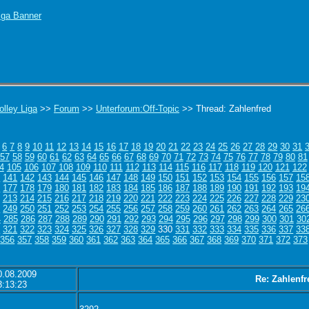
olley Liga
>>
Forum
>>
Unterforum:Off-Topic
>> Thread: Zahlenfred
6
7
8
9
10
11
12
13
14
15
16
17
18
19
20
21
22
23
24
25
26
27
28
29
30
31
57
58
59
60
61
62
63
64
65
66
67
68
69
70
71
72
73
74
75
76
77
78
79
80
81
4
105
106
107
108
109
110
111
112
113
114
115
116
117
118
119
120
121
122
0
141
142
143
144
145
146
147
148
149
150
151
152
153
154
155
156
157
15
6
177
178
179
180
181
182
183
184
185
186
187
188
189
190
191
192
193
19
213
214
215
216
217
218
219
220
221
222
223
224
225
226
227
228
229
23
8
249
250
251
252
253
254
255
256
257
258
259
260
261
262
263
264
265
26
4
285
286
287
288
289
290
291
292
293
294
295
296
297
298
299
300
301
30
0
321
322
323
324
325
326
327
328
329
330
331
332
333
334
335
336
337
33
356
357
358
359
360
361
362
363
364
365
366
367
368
369
370
371
372
373
0.08.2009
Re: Zahlenfr
3:13:23