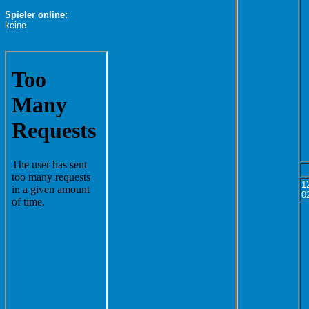
Spieler online:
keine
1
0