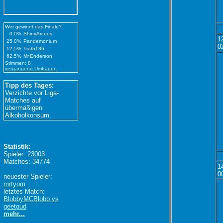
Wer gewinnt das Finale?
0,0%
ShinyArceus
1
25,0%
Pandemonium
0
12,5%
Truth136
62,5%
Mr.Enderson
Stimmen: 8
vergangene Umfragen
Tipp des Tages:
Verzichte vor Liga-
Matches auf
übermäßigen
Alkoholkonsum.
Statistik:
Spieler: 23003
Matches: 34774
1
0
neuester Spieler:
mrtyom
letztes Match:
BlobbyMCBlobb vs
geetgud
mehr...