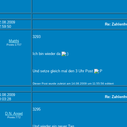
2.08.2009
Re: Zahlenfr
2:59:50
3293
Matthi
Posts:1757
Ich bin wieder da
Und setze gleich mal den 3 Uhr Post
Dieser Post wurde zuletzt am 14.08.2009 um 11:55:56 editiert
4.08.2009
Re: Zahlenfr
0:03:28
3295
D.N. Angel
Posts:772
Und wieder ein neuer Tag.