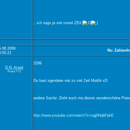
...ich sags ja viel zuviel ZEit
5.08.2009
Re: Zahlenfr
3:55:21
3299
D.N. Angel
Posts:772
Du hast irgendwie viel zu viel Zeit Matthi xD.
andere Sache: Zieht euch ma dieses wunderschöne Piano
http://www.youtube.com/watch?v=oqj0Hq6FpkE