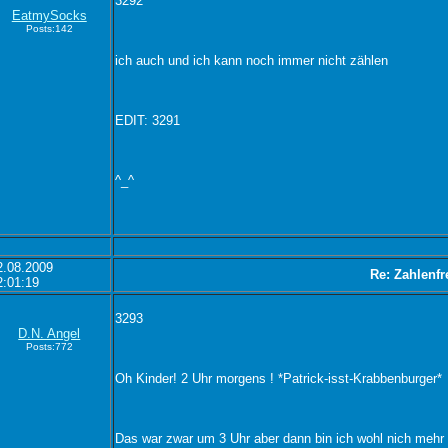
3292
EatmySocks
Posts:142
ich auch und ich kann noch immer nicht zählen
EDIT: 3291
^_^
2.08.2009
Re: Zahlenfr
2:01:19
3293
D.N. Angel
Posts:772
Oh Kinder! 2 Uhr morgens ! *Patrick-isst-Krabbenburger*
Das war zwar um 3 Uhr aber dann bin ich wohl nich mehr