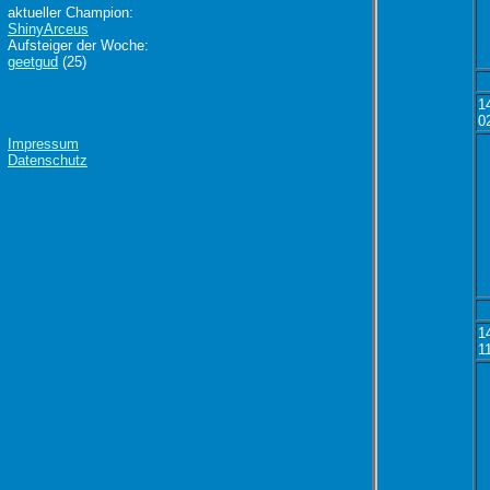
aktueller Champion:
ShinyArceus
Aufsteiger der Woche:
geetgud
(25)
1
0
Impressum
Datenschutz
1
1