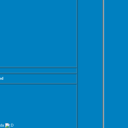
ed
 da