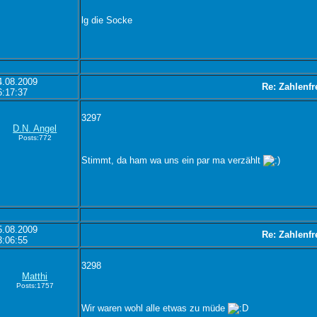
lg die Socke
4.08.2009
Re: Zahlenfr
6:17:37
3297
D.N. Angel
Posts:772
Stimmt, da ham wa uns ein par ma verzählt
5.08.2009
Re: Zahlenfr
3:06:55
3298
Matthi
Posts:1757
Wir waren wohl alle etwas zu müde