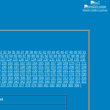
Blobby Volley League
32
33
34
35
36
37
38
39
40
41
42
43
44
45
46
47
48
49
50
51
82
83
84
85
86
87
88
89
90
91
92
93
94
95
96
97
98
99
100
123
124
125
126
127
128
129
130
131
132
133
134
135
136
8
159
160
161
162
163
164
165
166
167
168
169
170
171
172
4
195
196
197
198
199
200
201
202
203
204
205
206
207
208
0
231
232
233
234
235
236
237
238
239
240
241
242
243
244
6
267
268
269
270
271
272
273
274
275
276
277
278
279
280
2
303
304
305
306
307
308
309
310
311
312
313
314
315
316
8
339
340
341
342
343
344
345
346
347
348
349
350
351
352
374
375
376
377
378
379
380
381
382
383
384
385
386
]
ed