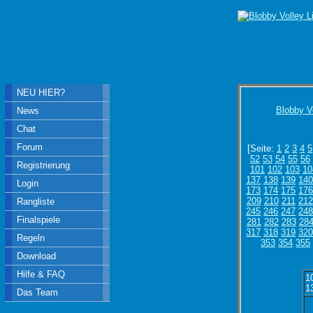
NEU HIER?
Blobby V
News
Chat
Forum
[Seite:
1
2
3
4
5
52
53
54
55
56
Registrierung
101
102
103
10
137
138
139
14
Login
173
174
175
17
209
210
211
212
Rangliste
245
246
247
24
Finalspiele
281
282
283
28
317
318
319
32
Regeln
353
354
355
Download
Hilfe & FAQ
1
1
Das Team