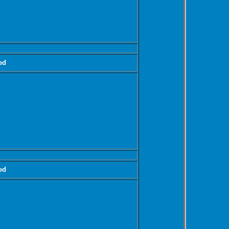
ed
ed