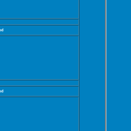
ed
ed