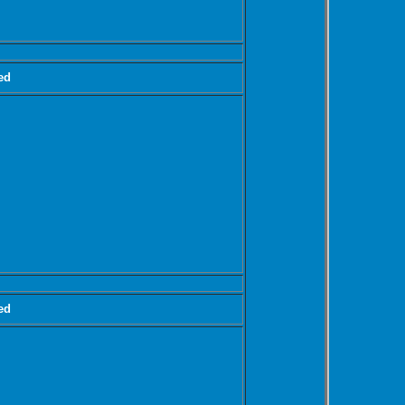
ed
ed