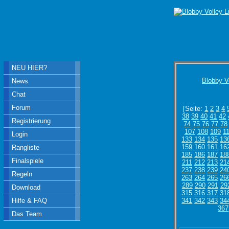
NEU HIER?
Blobby V
News
Chat
Forum
[Seite:
1
2
3
4
38
39
40
41
42
Registrierung
74
75
76
77
78
107
108
109
1
Login
133
134
135
13
159
160
161
16
Rangliste
185
186
187
18
Finalspiele
211
212
213
21
237
238
239
24
Regeln
263
264
265
26
289
290
291
29
Download
315
316
317
31
Hilfe & FAQ
341
342
343
34
367
Das Team