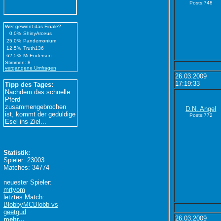
Posts:748
Wer gewinnt das Finale?
0,0%
ShinyArceus
25,0%
Pandemonium
12,5%
Truth136
62,5%
Mr.Enderson
Stimmen: 8
vergangene Umfragen
26.03.2009
17:19:33
Tipp des Tages:
Nachdem das schnelle
Pferd
zusammengebrochen
D.N. Angel
ist, kommt der geduldige
Posts:772
Esel ins Ziel...
Statistik:
Spieler: 23003
Matches: 34774
neuester Spieler:
mrtyom
letztes Match:
BlobbyMCBlobb vs
geetgud
26.03.2009
mehr...