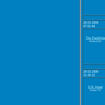
28.03.2009
07:01:44
The PainKi!!e
Posts:1122
28.03.2009
21:26:12
D.N. Angel
Posts:772