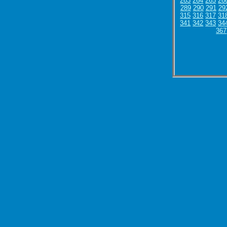
263
264
265
26
289
290
291
29
315
316
317
31
341
342
343
34
367