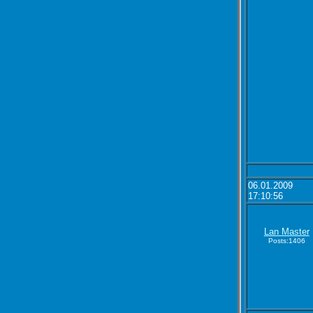
06.01.2009
17:10:56
Lan Master
Posts:1406