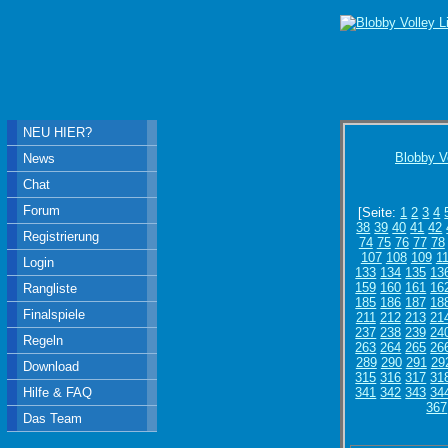
NEU HIER?
Blobby V
News
Chat
Forum
[Seite:
1
2
3
4
38
39
40
41
42
Registrierung
74
75
76
77
78
107
108
109
1
Login
133
134
135
13
159
160
161
16
Rangliste
185
186
187
18
Finalspiele
211
212
213
21
237
238
239
24
Regeln
263
264
265
26
289
290
291
29
Download
315
316
317
31
Hilfe & FAQ
341
342
343
34
367
Das Team