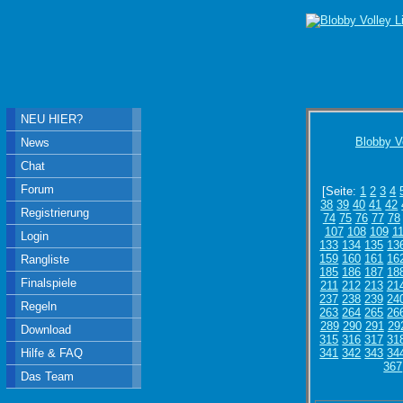
NEU HIER?
Blobby V
News
Chat
Forum
[Seite:
1
2
3
4
38
39
40
41
42
Registrierung
74
75
76
77
78
107
108
109
1
Login
133
134
135
13
159
160
161
16
Rangliste
185
186
187
18
Finalspiele
211
212
213
21
237
238
239
24
Regeln
263
264
265
26
289
290
291
29
Download
315
316
317
31
Hilfe & FAQ
341
342
343
34
367
Das Team