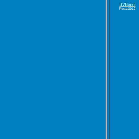
BVBenni
Posts:2015