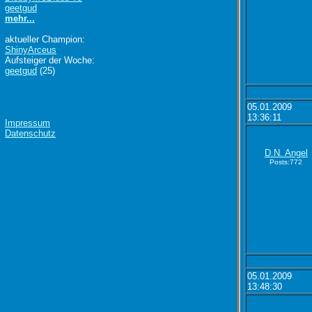
geetgud
mehr...
aktueller Champion:
ShinyArceus
Aufsteiger der Woche:
geetgud
(25)
05.01.2009
13:36:11
Impressum
Datenschutz
D.N. Angel
Posts:772
05.01.2009
13:48:30