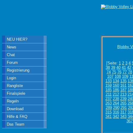
NEU HIER?
Blobby V
News
Chat
Forum
[Seite:
1
2
3
4
38
39
40
41
42
Registrierung
74
75
76
77
78
107
108
109
1
Login
133
134
135
13
159
160
161
16
Rangliste
185
186
187
18
Finalspiele
211
212
213
21
237
238
239
24
Regeln
263
264
265
26
289
290
291
29
Download
315
316
317
31
Hilfe & FAQ
341
342
343
34
367
Das Team