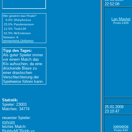
22:52:08
Wer gewinnt das Finale?
Lan Master
0,0%
ShinyArceus
Posts:1406
25,0%
Pandemonium
12,5%
Truth136
62,5%
Mr.Enderson
Stimmen: 8
vergangene Umfragen
Tipp des Tages:
Als guter Spieler immer
vor einem Match das
Klo aufsuchen, da eine
drückende Blase zu
einer drastischen
Verschlechterung der
Spielweise führen kann.
Statistik:
Spieler: 23003
25.01.2009
Matches: 34774
23:10:47
neuester Spieler:
mrtyom
joejoejoe
letztes Match:
Posts:434
BlobbyMCBlobb vs