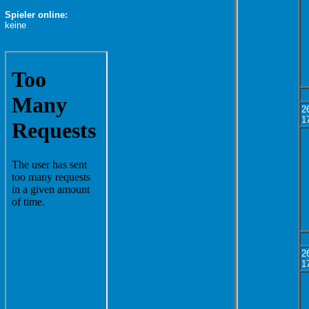
Spieler online:
keine
2
1
2
1