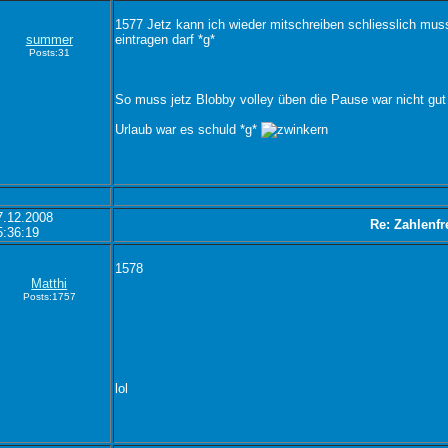
1577 Jetz kann ich wieder mitschreiben schliesslich muss
summer
eintragen darf *g*
Posts:31
So muss jetz Blobby volley üben die Pause war nicht gut
Urlaub war es schuld *g*
7.12.2008
Re: Zahlenfr
5:36:19
1578
Matthi
Posts:1757
lol