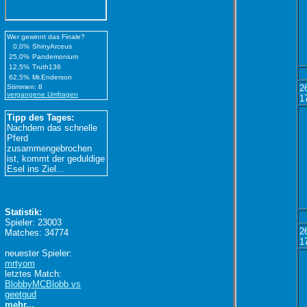
Wer gewinnt das Finale?
0,0%
ShinyArceus
25,0%
Pandemonium
12,5%
Truth136
62,5%
Mr.Enderson
Stimmen: 8
2
vergangene Umfragen
1
Tipp des Tages:
Nachdem das schnelle
Pferd
zusammengebrochen
ist, kommt der geduldige
Esel ins Ziel...
Statistik:
Spieler: 23003
2
Matches: 34774
1
neuester Spieler:
mrtyom
letztes Match:
BlobbyMCBlobb vs
geetgud
mehr...