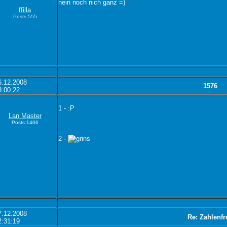
nein noch nich ganz =)
ffilla
Posts:555
6.12.2008
1576
8:00:22
1 - :P
Lan Master
Posts:1406
2 -
7.12.2008
Re: Zahlenfr
2:31:19