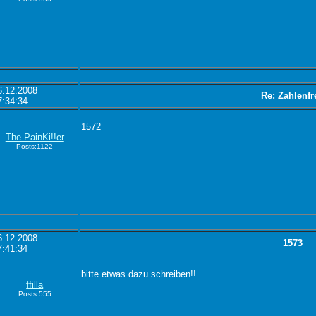
6.12.2008
Re: Zahlenfr
7:34:34
1572
The PainKi!!er
Posts:1122
6.12.2008
1573
7:41:34
bitte etwas dazu schreiben!!
ffilla
Posts:555