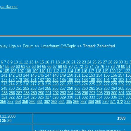
olley Liga
>>
Forum
>>
Unterforum:Off-Topic
>> Thread: Zahlenfred
6
7
8
9
10
11
12
13
14
15
16
17
18
19
20
21
22
23
24
25
26
27
28
29
30
31
57
58
59
60
61
62
63
64
65
66
67
68
69
70
71
72
73
74
75
76
77
78
79
80
81
4
105
106
107
108
109
110
111
112
113
114
115
116
117
118
119
120
121
122
0
141
142
143
144
145
146
147
148
149
150
151
152
153
154
155
156
157
15
6
177
178
179
180
181
182
183
184
185
186
187
188
189
190
191
192
193
19
213
214
215
216
217
218
219
220
221
222
223
224
225
226
227
228
229
23
8
249
250
251
252
253
254
255
256
257
258
259
260
261
262
263
264
265
26
4
285
286
287
288
289
290
291
292
293
294
295
296
297
298
299
300
301
30
0
321
322
323
324
325
326
327
328
329
330
331
332
333
334
335
336
337
33
356
357
358
359
360
361
362
363
364
365
366
367
368
369
370
371
372
373
4.12.2008
1569
3:35:39