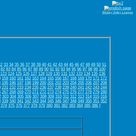
Blobby Volley League
32
33
34
35
36
37
38
39
40
41
42
43
44
45
46
47
48
49
50
51
82
83
84
85
86
87
88
89
90
91
92
93
94
95
96
97
98
99
100
123
124
125
126
127
128
129
130
131
132
133
134
135
136
8
159
160
161
162
163
164
165
166
167
168
169
170
171
172
4
195
196
197
198
199
200
201
202
203
204
205
206
207
208
0
231
232
233
234
235
236
237
238
239
240
241
242
243
244
6
267
268
269
270
271
272
273
274
275
276
277
278
279
280
2
303
304
305
306
307
308
309
310
311
312
313
314
315
316
8
339
340
341
342
343
344
345
346
347
348
349
350
351
352
374
375
376
377
378
379
380
381
382
383
384
385
386
]