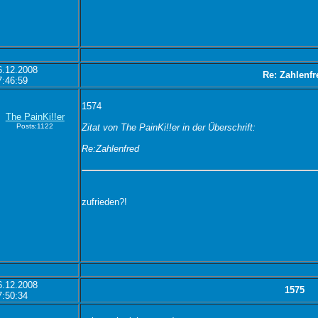
6.12.2008
Re: Zahlenfr
7:46:59
1574
The PainKi!!er
Posts:1122
Zitat von The PainKi!!er in der Überschrift:
Re:Zahlenfred
zufrieden?!
6.12.2008
1575
7:50:34