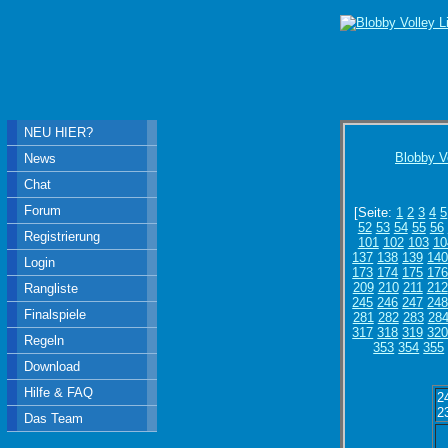
NEU HIER?
Blobby V
News
Chat
Forum
[Seite:
1
2
3
4
5
52
53
54
55
56
Registrierung
101
102
103
10
137
138
139
14
Login
173
174
175
17
209
210
211
212
Rangliste
245
246
247
24
Finalspiele
281
282
283
28
317
318
319
32
Regeln
353
354
355
Download
Hilfe & FAQ
2
2
Das Team