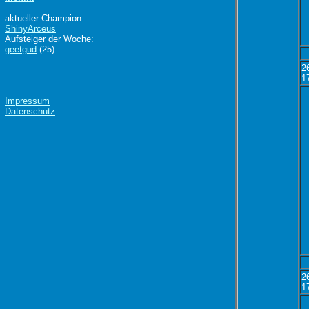
aktueller Champion:
ShinyArceus
Aufsteiger der Woche:
geetgud
(25)
2
1
Impressum
Datenschutz
2
1