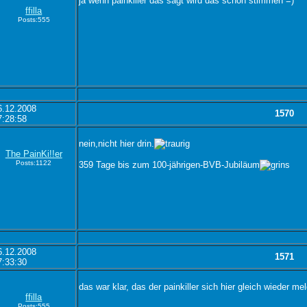
ja wenn painkiller das sagt wird das schon stimmen =)
ffilla
Posts:555
6.12.2008
1570
7:28:58
nein,nicht hier drin.
The PainKi!!er
Posts:1122
359 Tage bis zum 100-jährigen-BVB-Jubiläum
6.12.2008
1571
7:33:30
das war klar, das der painkiller sich hier gleich wieder m
ffilla
Posts:555