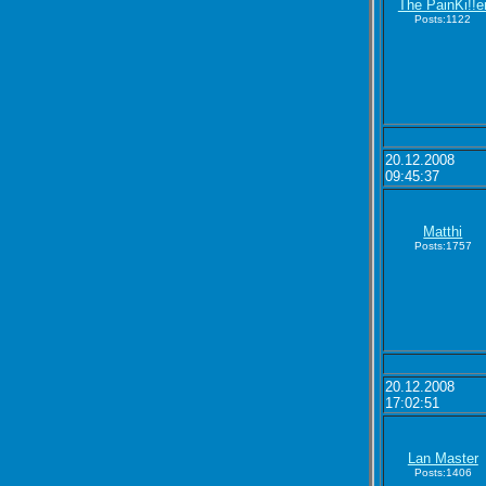
The PainKi!!e
Posts:1122
20.12.2008
09:45:37
Matthi
Posts:1757
20.12.2008
17:02:51
Lan Master
Posts:1406