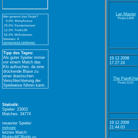
Lan Master
Wer gewinnt das Finale?
Posts:1406
0,0%
ShinyArceus
25,0%
Pandemonium
12,5%
Truth136
62,5%
Mr.Enderson
Stimmen: 8
vergangene Umfragen
Tipp des Tages:
Als guter Spieler immer
19.12.2008
vor einem Match das
17:27:24
Klo aufsuchen, da eine
drückende Blase zu
einer drastischen
The PainKi!!e
Verschlechterung der
Posts:1122
Spielweise führen kann.
Statistik:
Spieler: 23003
Matches: 34774
19.12.2008
neuester Spieler:
21:44:03
mrtyom
letztes Match:
BlobbyMCBlobb vs