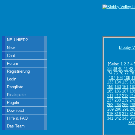
NEU HIER?
Blobby V
News
Chat
Forum
[Seite:
1
2
3
4
38
39
40
41
42
Registrierung
74
75
76
77
78
107
108
109
1
Login
133
134
135
13
159
160
161
16
Rangliste
185
186
187
18
Finalspiele
211
212
213
21
237
238
239
24
Regeln
263
264
265
26
289
290
291
29
Download
315
316
317
31
Hilfe & FAQ
341
342
343
34
367
Das Team