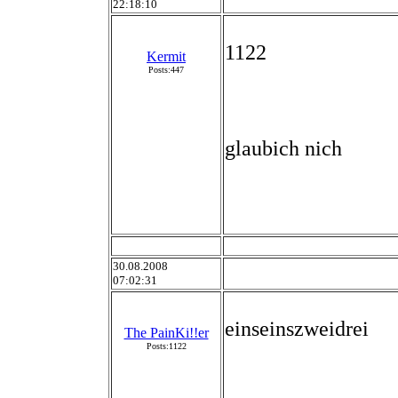
22:18:10
1122
Kermit
Posts:447
glaubich nich
30.08.2008
07:02:31
einseinszweidrei
The PainKi!!er
Posts:1122