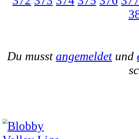
372
373
374
375
376
37
3
Du musst
angemeldet
und
s