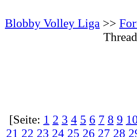
Blobby Volley Liga
>>
Fo
Thread
[Seite:
1
2
3
4
5
6
7
8
9
1
21
22
23
24
25
26
27
28
2