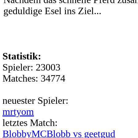
geduldige Esel ins Ziel...
Statistik:
Spieler: 23003
Matches: 34774
neuester Spieler:
mrtyom
letztes Match:
BlobbyMCBlobb vs geetgud