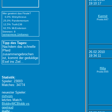
19:10:17
Wer gewinnt das Finale?
Kermit
0,0%
ShinyArceus
Posts:447
25,0%
Pandemonium
12,5%
Truth136
62,5%
Mr.Enderson
Stimmen: 8
vergangene Umfragen
Tipp des Tages:
Nachdem das schnelle
Pferd
26.02.2010
zusammengebrochen
19:34:11
ist, kommt der geduldige
Esel ins Ziel...
ffilla
Posts:555
Statistik:
Spieler: 23003
Matches: 34774
neuester Spieler:
mrtyom
letztes Match:
BlobbyMCBlobb vs
geetgud
mehr...