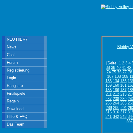
NEU HIER?
Blobby V
News
Chat
Forum
[Seite:
1
2
3
4
38
39
40
41
42
Registrierung
74
75
76
77
78
107
108
109
1
Login
133
134
135
13
159
160
161
16
Rangliste
185
186
187
18
Finalspiele
211
212
213
21
237
238
239
24
Regeln
263
264
265
26
289
290
291
29
Download
315
316
317
31
Hilfe & FAQ
341
342
343
34
367
Das Team