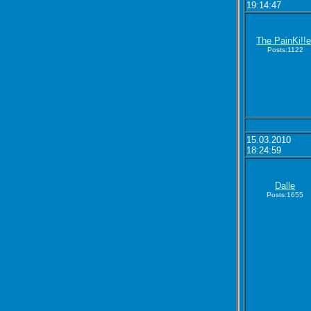
19:14:47
The PainKi!!e
Posts:1122
15.03.2010
18:24:59
Dalle
Posts:1655