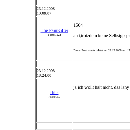
23.12.2008
13:09:07
1564
The PainKi!!er
Posts:1122
âhâ,trotzdem keine Selbstges
Dieser Post wurde zuletzt am 23.12.2008 um 13:
23.12.2008
13:24:00
ja ich wollt halt nicht, das lan
ffilla
Posts:555