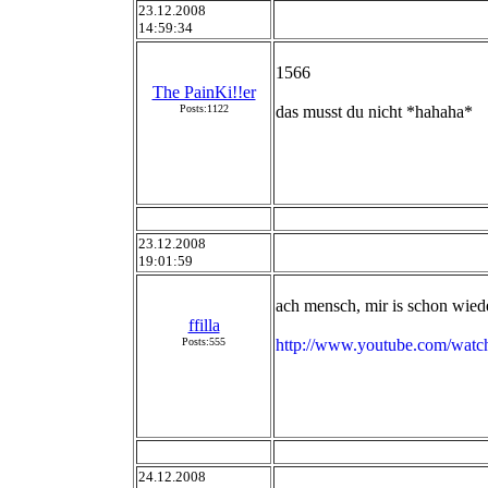
23.12.2008
14:59:34
1566
The PainKi!!er
Posts:1122
das musst du nicht *hahaha*
23.12.2008
19:01:59
ach mensch, mir is schon wied
ffilla
Posts:555
http://www.youtube.com/wa
24.12.2008