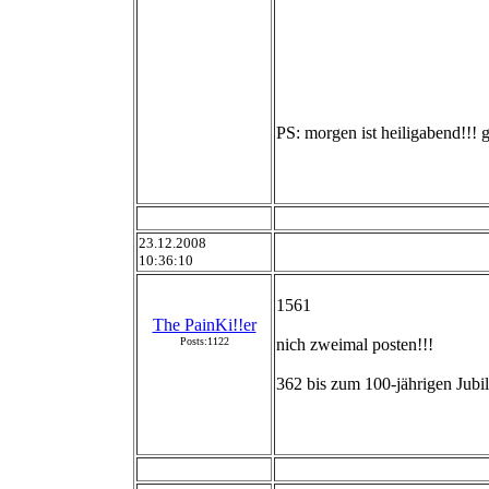
PS: morgen ist heiligabend!!!
23.12.2008
10:36:10
1561
The PainKi!!er
Posts:1122
nich zweimal posten!!!
362 bis zum 100-jährigen Ju