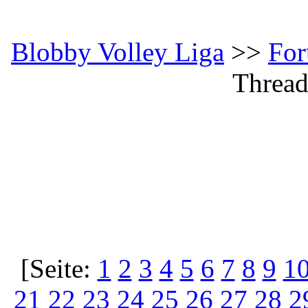
Blobby Volley Liga
>>
Fo
Thread
[Seite:
1
2
3
4
5
6
7
8
9
1
21
22
23
24
25
26
27
28
2