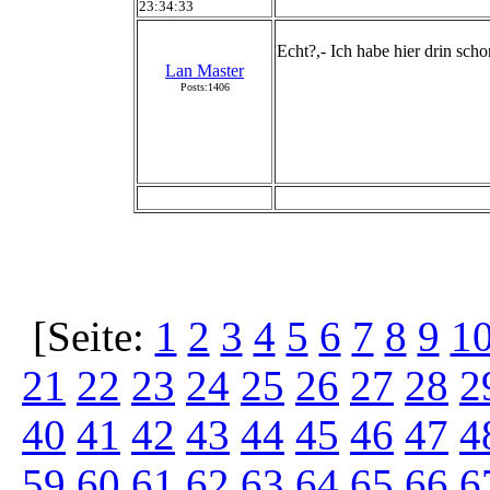
23:34:33
Echt?,- Ich habe hier drin sch
Lan Master
Posts:1406
[Seite:
1
2
3
4
5
6
7
8
9
1
21
22
23
24
25
26
27
28
2
40
41
42
43
44
45
46
47
4
59
60
61
62
63
64
65
66
6