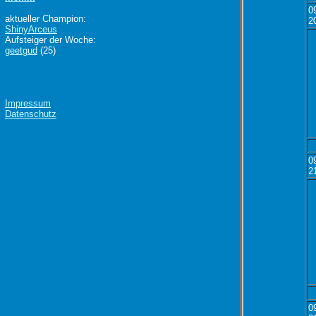
0
aktueller Champion:
2
ShinyArceus
Aufsteiger der Woche:
geetgud
(25)
Impressum
Datenschutz
0
2
0