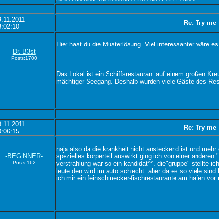
9.11.2011
Re: Try me 
8:02:10
Hier hast du die Musterlösung. Viel interessanter wäre 
Dr. B3st
Posts:1700
Das Lokal ist ein Schiffsrestaurant auf einem großen Kre
mächtiger Seegang. Deshalb wurden viele Gäste des Res
9.11.2011
Re: Try me 
0:06:15
naja also da die krankheit nicht ansteckend ist und mehr 
-BEGINNER-
spezielles körperteil auswirkt ging ich von einer anderen "
Posts:162
verstrahlung war so ein kandidat^^. die"gruppe" stellte ich
leute den wird im auto schlecht. aber da es so viele sind 
ich mir ein feinschmecker-fischrestaurante am hafen vor 