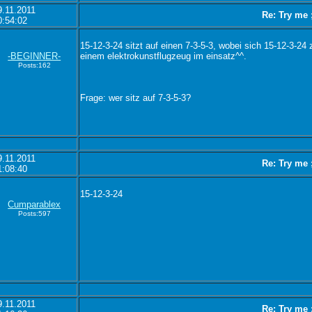
9.11.2011
Re: Try me 
0:54:02
15-12-3-24 sitzt auf einen 7-3-5-3, wobei sich 15-12-3-24 
-BEGINNER-
einem elektrokunstflugzeug im einsatz^^.
Posts:162
Frage: wer sitz auf 7-3-5-3?
9.11.2011
Re: Try me 
1:08:40
15-12-3-24
Cumparablex
Posts:597
9.11.2011
Re: Try me 