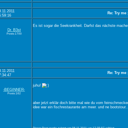
8.11.2011
Re: Try me 
6:59:16
Es ist sogar die Seekrankheit. Darfst das nächste mache
Dr. B3st
Posts:1700
8.11.2011
Re: Try me 
7:34:47
juhu!
-BEGINNER-
Posts:162
aber jetzt erklär doch bitte mal wie du vom feinschmeck
idee war ein fischrestaurante am meer. und ne bootstour..
Dieser Post wurde zuletzt am 08.11.2011 um 17:35:57 editiert