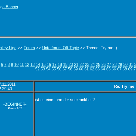
olley Liga
>>
Forum
>>
Unterforum:Off-Topic
>> Thread: Try me ;)
6
7
8
9
10
11
12
13
14
15
16
17
18
19
20
21
22
23
24
25
26
27
28
29
30
31
52
53
54
55
56
57
58
59
60
61
62
63
64
65
66
67
68
69
7
7.11.2011
Re: Try me 
2:29:40
ist es eine form der seekrankheit?
-BEGINNER-
Posts:162