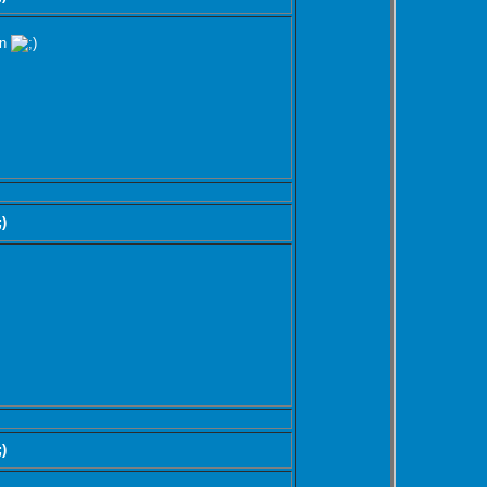
en
;)
;)