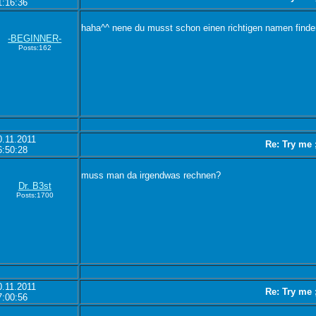
1:16:36
haha^^ nene du musst schon einen richtigen namen find
-BEGINNER-
Posts:162
0.11.2011
Re: Try me 
6:50:28
muss man da irgendwas rechnen?
Dr. B3st
Posts:1700
0.11.2011
Re: Try me 
7:00:56