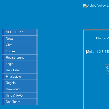
NEU HIER?
Blobby V
News
Chat
Forum
[Seite:
1
2
3
4
5
Registrierung
Login
0
Rangliste
2
Finalspiele
Regeln
Download
Hilfe & FAQ
Das Team