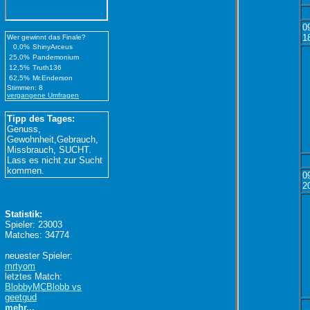
0
1
Wer gewinnt das Finale?
0,0%
ShinyArceus
25,0%
Pandemonium
12,5%
Truth136
62,5%
Mr.Enderson
Stimmen: 8
vergangene Umfragen
Tipp des Tages:
Genuss,
Gewohnheit,Gebrauch,
Missbrauch, SUCHT.
Lass es nicht zur Sucht
kommen.
0
2
Statistik:
Spieler: 23003
Matches: 34774
neuester Spieler:
mrtyom
letztes Match:
BlobbyMCBlobb vs
geetgud
mehr...