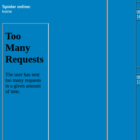
Spieler online:
keine
0
1
0
1