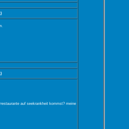
;)
n.
;)
errestaurante auf seekrankheit kommst? meine