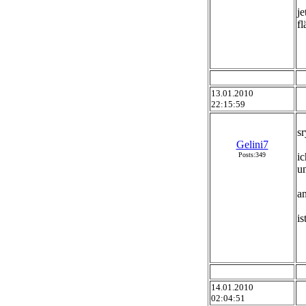
je
fl
13.01.2010
22:15:59
s
Gelini7
Posts:349
ic
un
an
is
14.01.2010
02:04:51