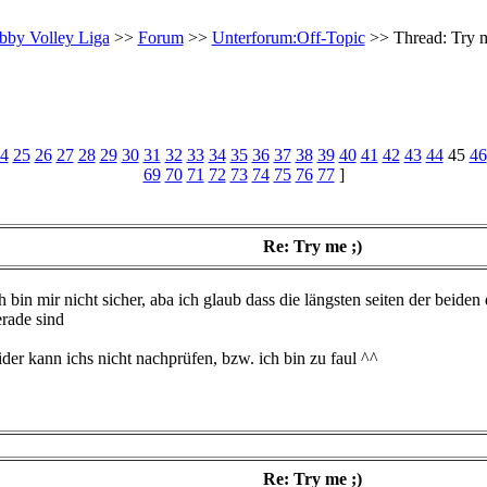
bby Volley Liga
>>
Forum
>>
Unterforum:Off-Topic
>> Thread: Try m
4
25
26
27
28
29
30
31
32
33
34
35
36
37
38
39
40
41
42
43
44
45
46
69
70
71
72
73
74
75
76
77
]
Re: Try me ;)
h bin mir nicht sicher, aba ich glaub dass die längsten seiten der beiden
erade sind
ider kann ichs nicht nachprüfen, bzw. ich bin zu faul ^^
Re: Try me ;)