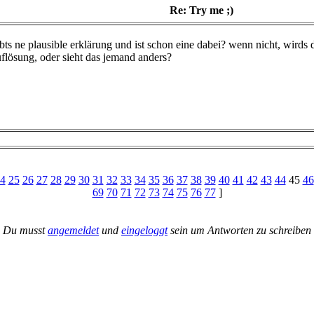
Re: Try me ;)
bts ne plausible erklärung und ist schon eine dabei? wenn nicht, wirds d
flösung, oder sieht das jemand anders?
4
25
26
27
28
29
30
31
32
33
34
35
36
37
38
39
40
41
42
43
44
45
46
69
70
71
72
73
74
75
76
77
]
Du musst
angemeldet
und
eingeloggt
sein um Antworten zu schreiben