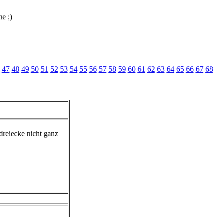
e ;)
47
48
49
50
51
52
53
54
55
56
57
58
59
60
61
62
63
64
65
66
67
68
 dreiecke nicht ganz