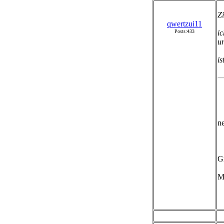
Zi
qwertzui11
Posts:433
ic
un
is
n
G
M