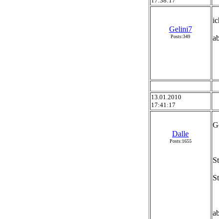
17:38:17
ic
Gelini7
Posts:349
ab
13.01.2010
17:41:17
G
Dalle
Posts:1655
S
S
ab