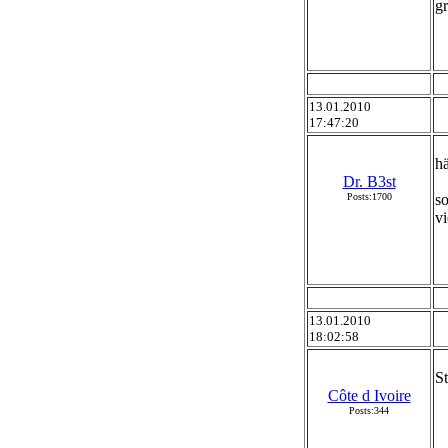
g
13.01.2010
17:47:20
hä
Dr. B3st
Posts:1700
so
vi
13.01.2010
18:02:58
St
Côte d Ivoire
Posts:344