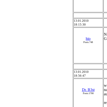
13.01.2010
18:15:30
Na
hio
Gr
Posts:748
13.01.2010
18:56:47
we
Dr. B3st
na
Posts:1700
au
re