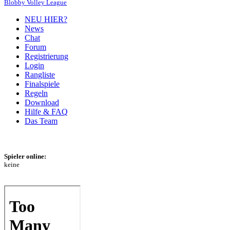
Blobby Volley League
NEU HIER?
News
Chat
Forum
Registrierung
Login
Rangliste
Finalspiele
Regeln
Download
Hilfe & FAQ
Das Team
Spieler online:
keine