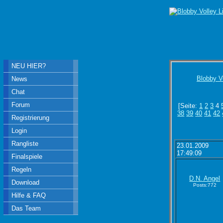
NEU HIER?
Blobby V
News
Chat
Forum
[Seite:
1
2
3
4
38
39
40
41
42
Registrierung
Login
Rangliste
23.01.2009
17:49:09
Finalspiele
Regeln
D.N. Angel
Download
Posts:772
Hilfe & FAQ
Das Team