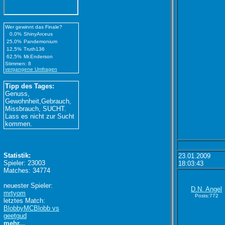
Wer gewinnt das Finale?
0,0%
ShinyArceus
25,0%
Pandemonium
12,5%
Truth136
62,5%
Mr.Enderson
Stimmen: 8
vergangene Umfragen
Tipp des Tages:
Genuss,
Gewohnheit,Gebrauch,
Missbrauch, SUCHT.
Lass es nicht zur Sucht
kommen.
Statistik:
23.01.2009
Spieler: 23003
18:03:43
Matches: 34774
neuester Spieler:
D.N. Angel
mrtyom
Posts:772
letztes Match:
BlobbyMCBlobb vs
geetgud
mehr...