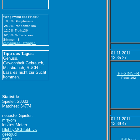
Wer gewinnt das Finale?
0,0%
ShinyArceus
25,0%
Pandemonium
12,5%
Truth136
62,5%
Mr.Enderson
Stimmen: 8
vergangene Umfragen
01.11.2011
Tipp des Tages:
13:35:27
Genuss,
Gewohnheit,Gebrauch,
Missbrauch, SUCHT.
Lass es nicht zur Sucht
-BEGINNER
kommen.
Posts:162
Statistik:
Spieler: 23003
Matches: 34774
neuester Spieler:
01.11.2011
mrtyom
13:39:47
letztes Match:
BlobbyMCBlobb vs
geetgud
mehr...
BVBenni