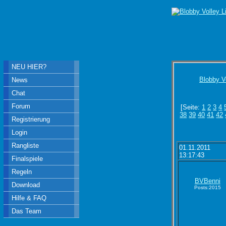
NEU HIER?
Blobby V
News
Chat
Forum
[Seite:
1
2
3
4
38
39
40
41
42
Registrierung
Login
Rangliste
01.11.2011
13:17:43
Finalspiele
Regeln
BVBenni
Download
Posts:2015
Hilfe & FAQ
Das Team