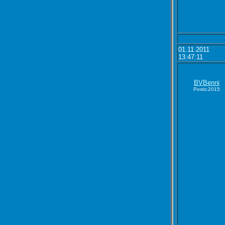
01.11.2011
13:47:11
BVBenni
Posts:2015