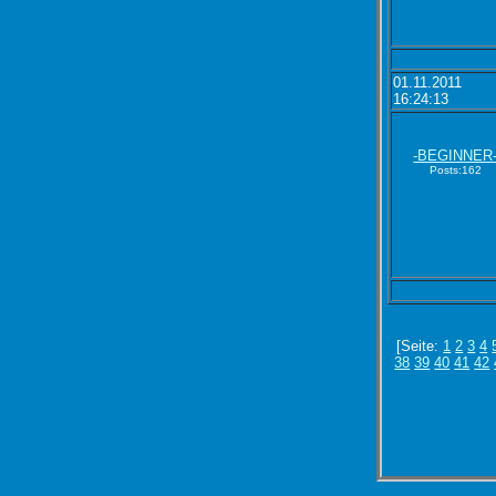
01.11.2011
16:24:13
-BEGINNER
Posts:162
[Seite:
1
2
3
4
38
39
40
41
42