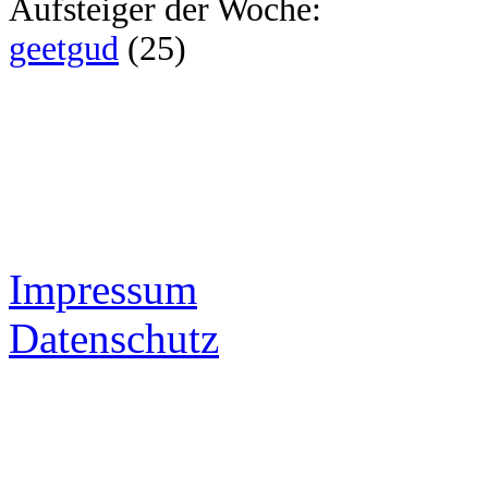
Aufsteiger der Woche:
geetgud
(25)
Impressum
Datenschutz