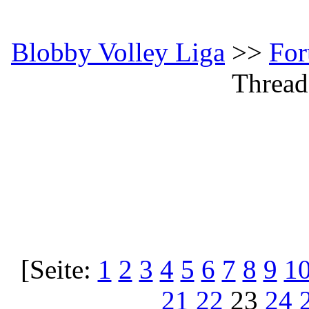
Blobby Volley Liga
>>
Fo
Thread
[Seite:
1
2
3
4
5
6
7
8
9
1
21
22
23
24