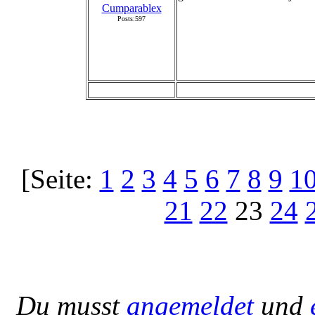
Cumparablex
Posts:597
[Seite:
1
2
3
4
5
6
7
8
9
1
21
22
23
24
Du musst
angemeldet
und