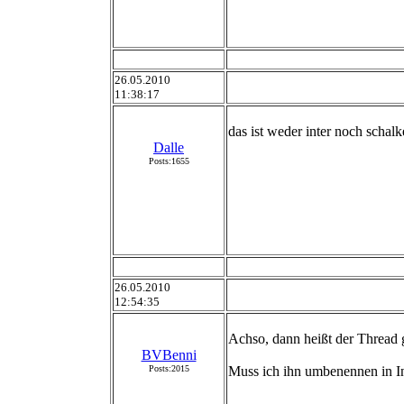
26.05.2010
11:38:17
das ist weder inter noch schalk
Dalle
Posts:1655
26.05.2010
12:54:35
Achso, dann heißt der Thread 
BVBenni
Posts:2015
Muss ich ihn umbenennen in I