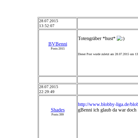
28.07.2015
13:52:07
Totengräber *hust*
BVBenni
Posts:2015
Dieser Post wurde zuletzt am 28.07.2015 um 13:
28.07.2015
22:29:49
http://www.blobby-liga.de/b
Shades
gBenni ich glaub da war doch 
Posts:399