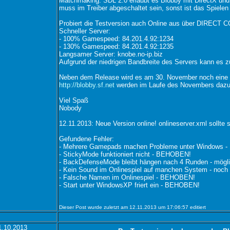
Matchmaking. SDL 2.0 erlaubt es Blobby mit DirectX un
muss im Treiber abgeschaltet sein, sonst ist das Spielen
Probiert die Testversion auch Online aus über DIRECT
Schneller Server:
- 100% Gamespeed: 84.201.4.92:1234
- 130% Gamespeed: 84.201.4.92:1235
Langsamer Server: knobe.no-ip.biz
Aufgrund der niedrigen Bandbreite des Servers kann es
Neben dem Release wird es am 30. November noch eine 
http://blobby.sf.net
werden im Laufe des Novembers dazu D
Viel Spaß
Nobody
12.11.2013: Neue Version online! onlineserver.xml sollte
Gefundene Fehler:
- Mehrere Gamepads machen Probleme unter Windows 
- StickyMode funktioniert nicht - BEHOBEN!
- BackDefenseMode bleibt hängen nach 4 Runden - möglic
- Kein Sound im Onlinespiel auf manchen System - noc
- Falsche Namen im Onlinespiel - BEHOBEN!
- Start unter WindowsXP friert ein - BEHOBEN!
Dieser Post wurde zuletzt am 12.11.2013 um 17:06:57 editiert
1.10.2013