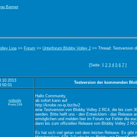
olley Liga
>>
Forum
>>
Unterforum:Blobby Volley 2
>> Thread: Testversion 
[Seite: 1
2
3
4
5
6
7
]
0.10.2013
Testversion der kommenden Blob
3:50:01
Hallo Community,
nobody
ab sofort kann auf
Posts:339
http://knobe.no-ip.biz/bv2
eine Testversion von Blobby Volley 2 RC4, die bis zum 3
werden. Bitte helft uns - den Entwicklern - das Release 
ermöglichen und melden hier im Forum nur Fehler die euc
dann bis zum offiziellen Release von Blobby Volley 2 RC
Es hat sich viel getan seit dem letzten Release. Es gibt