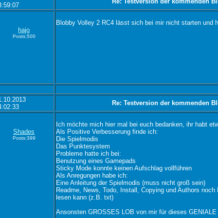
Re: Testversion der kommenden Bl
3:59:07
Blobby Volley 2 RC4 lässt sich bei mir nicht starten und 
hajo
Posts:500
1.10.2013
Re: Testversion der kommenden Bl
4:02:33
Ich möchte mich hier mal bei euch bedanken, ihr habt etwa
Shades
Als Positive Verbesserung finde ich:
Posts:399
Die Spielmodis
Das Punktesystem
Probleme hatte ich bei:
Benutzung eines Gamepads
Sticky Mode konnte keinen Aufschlag vollführen
Als Anregungen habe ich:
Eine Anleitung der Spielmodis (muss nicht groß sein)
Readme, News, Todo, Install, Copying und Authors noch
lesen kann (z.B. txt)
Ansonsten GROSSES LOB von mir für dieses GENIALE Wer