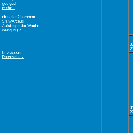
geetgud
mehr...
aktueller Champion:
ShinyArceus
Aufsteiger der Woche:
geetgud
(25)
3
2
Impressum
Datenschutz
3
2