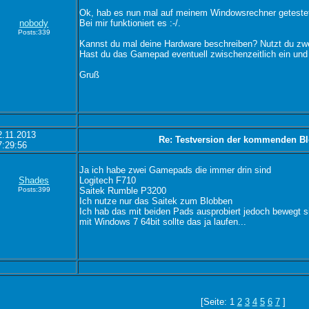
Ok, hab es nun mal auf meinem Windowsrechner geteste
nobody
Bei mir funktioniert es :-/.
Posts:339
Kannst du mal deine Hardware beschreiben? Nutzt du z
Hast du das Gamepad eventuell zwischenzeitlich ein un
Gruß
2.11.2013
Re: Testversion der kommenden Bl
7:29:56
Ja ich habe zwei Gamepads die immer drin sind
Shades
Logitech F710
Posts:399
Saitek Rumble P3200
Ich nutze nur das Saitek zum Blobben
Ich hab das mit beiden Pads ausprobiert jedoch bewegt s
mit Windows 7 64bit sollte das ja laufen...
[Seite: 1
2
3
4
5
6
7
]