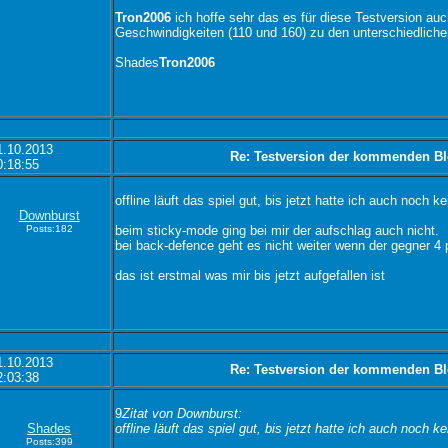
Tron2006
ich hoffe sehr das es für diese Testversion auc
Geschwindigkeiten (110 und 160) zu den unterschiedliche
Shades
Tron2006
1.10.2013
Re: Testversion der kommenden Bl
0:18:55
offline läuft das spiel gut, bis jetzt hatte ich auch noch 
Downburst
Posts:182
beim sticky-mode ging bei mir der aufschlag auch nicht.
bei back-defence geht es nicht weiter wenn der gegner 4 
das ist erstmal was mir bis jetzt aufgefallen ist
1.10.2013
Re: Testversion der kommenden Bl
2:03:38
9
Zitat von Downburst:
Shades
offline läuft das spiel gut, bis jetzt hatte ich auch noch 
Posts:399