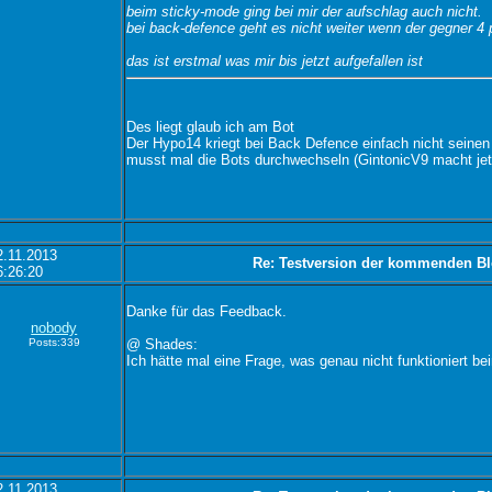
beim sticky-mode ging bei mir der aufschlag auch nicht.
bei back-defence geht es nicht weiter wenn der gegner 4 
das ist erstmal was mir bis jetzt aufgefallen ist
Des liegt glaub ich am Bot
Der Hypo14 kriegt bei Back Defence einfach nicht seine
musst mal die Bots durchwechseln (GintonicV9 macht jet
2.11.2013
Re: Testversion der kommenden Bl
6:26:20
Danke für das Feedback.
nobody
Posts:339
@ Shades:
Ich hätte mal eine Frage, was genau nicht funktioniert
2.11.2013