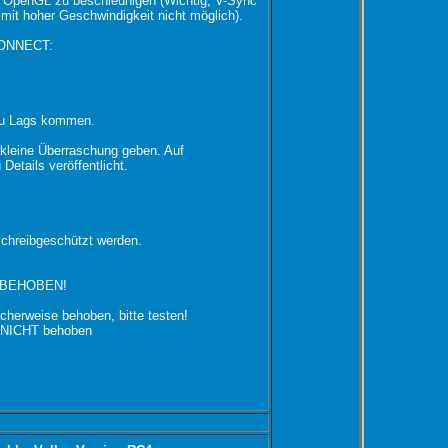
d OpenGL zu beschleunigen (Wichtig, V-Sync
 mit hoher Geschwindigkeit nicht möglich).
 CONNECT:
 zu Lags kommen.
kleine Überraschung geben. Auf
etails veröffentlicht.
 schreibgeschützt werden.
- BEHOBEN!
herweise behoben, bitte testen!
h NICHT behoben