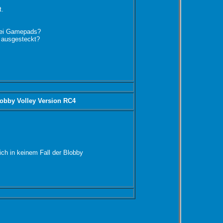
t.
wei Gamepads?
d ausgesteckt?
obby Volley Version RC4
ich in keinem Fall der Blobby