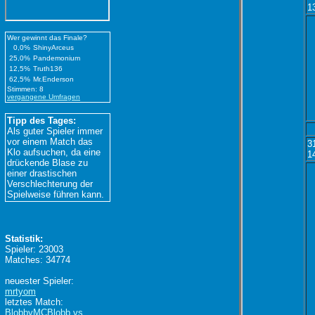
1
Wer gewinnt das Finale?
0,0%
ShinyArceus
25,0%
Pandemonium
12,5%
Truth136
62,5%
Mr.Enderson
Stimmen: 8
vergangene Umfragen
Tipp des Tages:
Als guter Spieler immer
vor einem Match das
3
Klo aufsuchen, da eine
1
drückende Blase zu
einer drastischen
Verschlechterung der
Spielweise führen kann.
Statistik:
Spieler: 23003
Matches: 34774
neuester Spieler:
mrtyom
letztes Match:
BlobbyMCBlobb vs