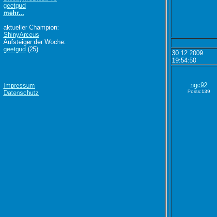
geetgud
mehr...
aktueller Champion:
ShinyArceus
Aufsteiger der Woche:
geetgud
(25)
30.12.2009
19:54:50
ngc92
Impressum
Posts:139
Datenschutz