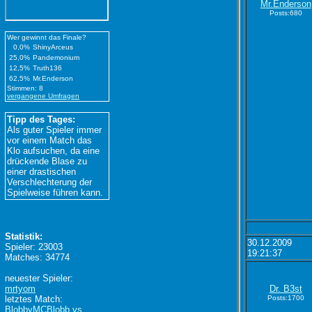
Mr.Enderson
Posts:680
Wer gewinnt das Finale?
0,0%
ShinyArceus
25,0%
Pandemonium
12,5%
Truth136
62,5%
Mr.Enderson
Stimmen: 8
vergangene Umfragen
Tipp des Tages:
Als guter Spieler immer
vor einem Match das
Klo aufsuchen, da eine
drückende Blase zu
einer drastischen
Verschlechterung der
Spielweise führen kann.
Statistik:
30.12.2009
Spieler: 23003
19:21:37
Matches: 34774
neuester Spieler:
mrtyom
Dr. B3st
letztes Match:
Posts:1700
BlobbyMCBlobb vs