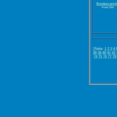
Bundescancl
Posts:588
[Seite:
1
2
3
4
38
39
40
41
42
74
75
76
77
78