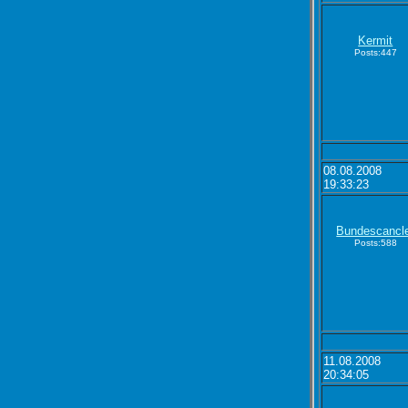
Kermit
Posts:447
08.08.2008
19:33:23
Bundescancl
Posts:588
11.08.2008
20:34:05