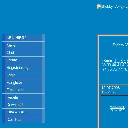
NEU HIER?
Blobby V
News
Chat
Forum
[Seite:
1
2
3
4
38
39
40
41
42
Registrierung
74
75
76
77
78
Login
Rangliste
12.07.2008
Finalspiele
13:54:37
Regeln
Download
Assassin
Posts:609
Hilfe & FAQ
Das Team