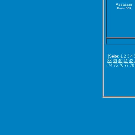
Assassin
Posts:609
[Seite:
1
2
3
4
38
39
40
41
42
74
75
76
77
78