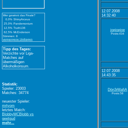
12.07.2008
14:32:40
Wer gewinnt das Finale?
0,0%
ShinyArceus
25,0%
Pandemonium
12,5%
Truth136
joejoejoe
62,5%
Mr.Enderson
Posts:434
Stimmen: 8
vergangene Umfragen
Tipp des Tages:
Verzichte vor Liga-
Matches auf
übermäßigen
Alkoholkonsum.
12.07.2008
14:43:35
Statistik:
Spieler: 23003
Dön3rMafiA
Matches: 34774
Posts:58
neuester Spieler:
mrtyom
letztes Match:
BlobbyMCBlobb vs
geetgud
mehr...