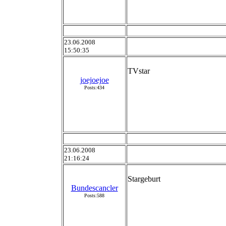
23.06.2008
15:50:35
TVstar
joejoejoe
Posts:434
23.06.2008
21:16:24
Stargeburt
Bundescancler
Posts:588