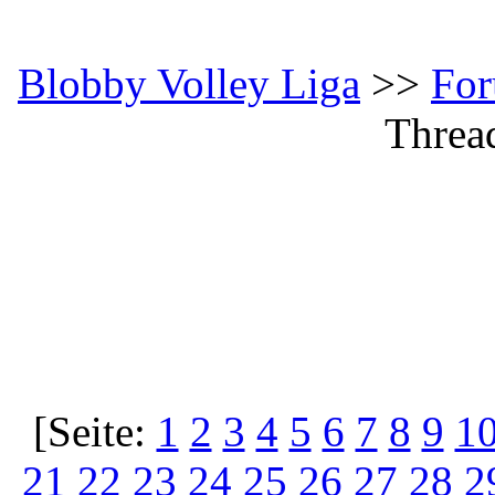
Blobby Volley Liga
>>
Fo
Threa
[Seite:
1
2
3
4
5
6
7
8
9
1
21
22
23
24
25
26
27
28
2