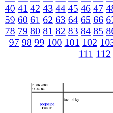
40
41
42
43
44
45
46
47
4
59
60
61
62
63
64
65
66
6
78
79
80
81
82
83
84
85
8
97
98
99
100
101
102
10
111
112
23.06.2008
11:46:04
tucholsky
joejoejoe
Posts:434