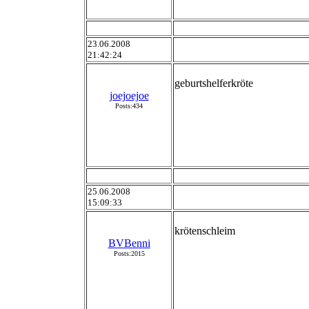
23.06.2008
21:42:24
geburtshelferkröte
joejoejoe
Posts:434
25.06.2008
15:09:33
krötenschleim
BVBenni
Posts:2015