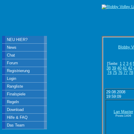
NEU HIER?
Blobby V
News
Chat
Forum
[Seite:
1
2
3
4
38
39
40
41
42
Registrierung
74
75
76
77
78
Login
Rangliste
29.08.2008
Finalspiele
19:59:09
Regeln
Download
Lan Master
Posts:1406
Hilfe & FAQ
Das Team