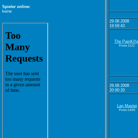
Spieler online:
keine
29.08.2008
19:59:43
The PainKi!!e
Posts:1122
29.08.2008
20:00:20
Lan Master
Posts:1406