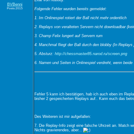
BVBenni
Posts:2015
Folgende Fehler wurden bereits gemeldet:
1. Im Onlinespiel rotiert der Ball nicht mehr ordentlich
2. Replays von veralteten Servern nicht downloadbar (kei
3. Champ Felix lungert auf Servern rum
4. Manchmal fliegt der Ball durch den blobby (In Replays 
5. Absturz:
http://chessmaster85.narod.ru/screen.png
6. Namen und Seiten in Onlinespiel verdreht, wenn beide 
Fehler 5 kann ich bestätigen, hab ich auch eben im Repla
bisher 2 gespeicherten Replays auf.. Kann euch das betro
Des Weiteren ist mir aufgefallen:
7. Die Replay-Info zeigt eine falsche Uhrzeit an. Match w
Nichts gravierendes, aber...