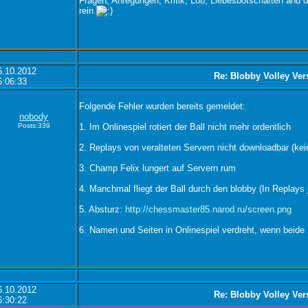
Fragen, Anregungen, Kritik, Lob, Liebesbotschaften and di
rein
6.10.2012
Re: Blobby Volley Ver
6:06:33
Folgende Fehler wurden bereits gemeldet:
nobody
Posts:339
1. Im Onlinespiel rotiert der Ball nicht mehr ordentlich
2. Replays von veralteten Servern nicht downloadbar (kei
3. Champ Felix lungert auf Servern rum
4. Manchmal fliegt der Ball durch den blobby (In Replays 
5. Absturz:
http://chessmaster85.narod.ru/screen.png
6. Namen und Seiten in Onlinespiel verdreht, wenn beide 
6.10.2012
Re: Blobby Volley Ver
6:30:22