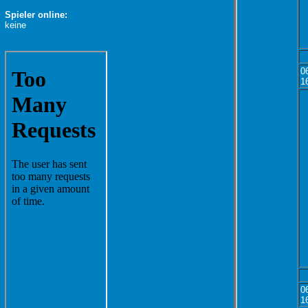
Spieler online:
keine
0
1
0
1