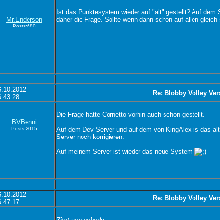
Ist das Punktesystem wieder auf "alt" gestellt? Auf dem 
Mr.Enderson
daher die Frage. Sollte wenn dann schon auf allen gleich
Posts:680
6.10.2012
Re: Blobby Volley Ver
6:43:28
Die Frage hatte Cornetto vorhin auch schon gestellt.
BVBenni
Posts:2015
Auf dem Dev-Server und auf dem von KingAlex is das al
Server noch korrigieren.
Auf meinem Server ist wieder das neue System
6.10.2012
Re: Blobby Volley Ver
6:47:17
Zitat von nobody: