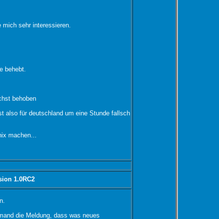
 mich sehr interessieren.
se behebt.
ächst behoben
 ist also für deutschland um eine Stunde fallsch
 nix machen...
sion 1.0RC2
n.
emand die Meldung, dass was neues