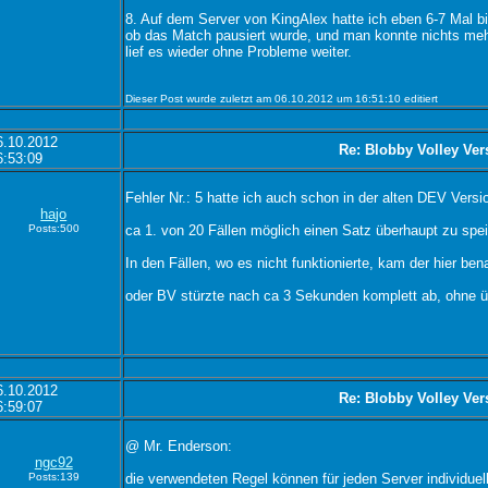
8. Auf dem Server von KingAlex hatte ich eben 6-7 Mal 
ob das Match pausiert wurde, und man konnte nichts meh
lief es wieder ohne Probleme weiter.
Dieser Post wurde zuletzt am 06.10.2012 um 16:51:10 editiert
6.10.2012
Re: Blobby Volley Ver
6:53:09
Fehler Nr.: 5 hatte ich auch schon in der alten DEV Versio
hajo
Posts:500
ca 1. von 20 Fällen möglich einen Satz überhaupt zu spe
In den Fällen, wo es nicht funktionierte, kam der hier ben
oder BV stürzte nach ca 3 Sekunden komplett ab, ohne ü
6.10.2012
Re: Blobby Volley Ver
6:59:07
@ Mr. Enderson:
ngc92
Posts:139
die verwendeten Regel können für jeden Server individuell