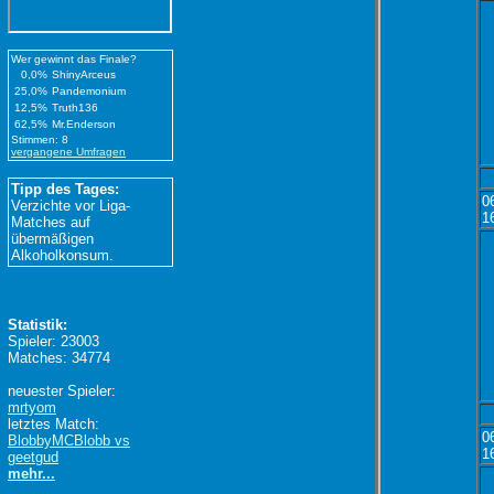
Wer gewinnt das Finale?
0,0%
ShinyArceus
25,0%
Pandemonium
12,5%
Truth136
62,5%
Mr.Enderson
Stimmen: 8
vergangene Umfragen
Tipp des Tages:
0
Verzichte vor Liga-
1
Matches auf
übermäßigen
Alkoholkonsum.
Statistik:
Spieler: 23003
Matches: 34774
neuester Spieler:
mrtyom
letztes Match:
0
BlobbyMCBlobb vs
1
geetgud
mehr...