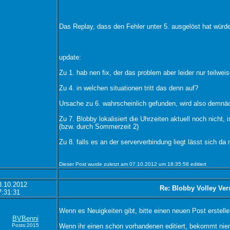
Das Replay, dass den Fehler unter 5. ausgelöst hat würde
update:
Zu 1. hab nen fix, der das problem aber leider nur teilwei
Zu 4. in welchen situationen tritt das denn auf?
Ursache zu 6. wahrscheinlich gefunden, wird also demn
Zu 7. Blobby lokalisiert die Uhrzeiten aktuell noch nicht,
(bzw. durch Sommerzeit 2)
Zu 8. falls es an der serververbindung liegt lässt sich da
Dieser Post wurde zuletzt am 07.10.2012 um 18:35:58 editiert
8.10.2012
Re: Blobby Volley Ver
7:31:31
Wenn es Neuigkeiten gibt, bitte einen neuen Post erstelle
BVBenni
Posts:2015
Wenn ihr einen schon vorhandenen editiert, bekommt ni