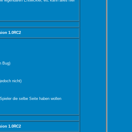
e legendären Entwickler, etc kann alles hier
sion 1.0RC2
n Bug)
jedoch nicht)
Spieler die selbe Seite haben wollen
sion 1.0RC2