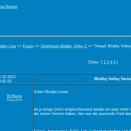
olley Liga
>>
Forum
>>
Unterforum:Blobby Volley 2
>> Thread: Blobby Volley
[Seite: 1
2
3
4
5
]
6.10.2012
Blobby Volley Vers
3:42:20
Guten Morgen Leute,
BVBenni
Posts:2015
da ja einige (mich eingeschlossen) wieder ein paar mehr 
der neuen Version haben, hier nun der passende Fred da