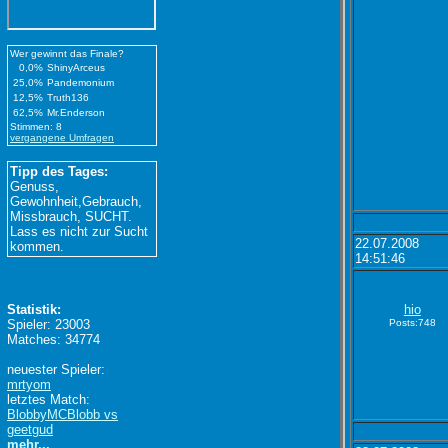
Wer gewinnt das Finale?
0,0%
ShinyArceus
25,0%
Pandemonium
12,5%
Truth136
62,5%
Mr.Enderson
Stimmen: 8
vergangene Umfragen
Tipp des Tages:
Genuss,
Gewohnheit,Gebrauch,
Missbrauch, SUCHT.
Lass es nicht zur Sucht
22.07.2008
kommen.
14:51:46
Statistik:
hio
Spieler: 23003
Posts:748
Matches: 34774
neuester Spieler:
mrtyom
letztes Match:
BlobbyMCBlobb vs
geetgud
mehr...