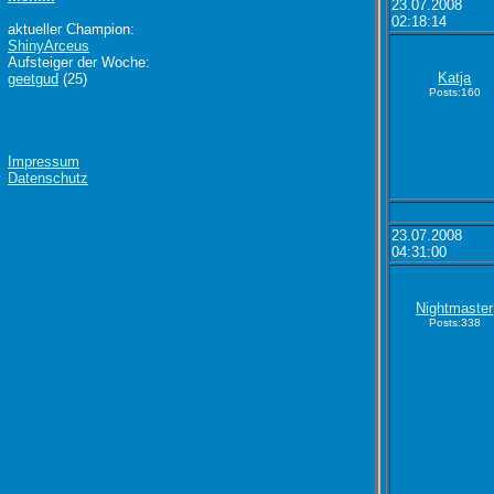
23.07.2008
02:18:14
aktueller Champion:
ShinyArceus
Aufsteiger der Woche:
Katja
geetgud
(25)
Posts:160
Impressum
Datenschutz
23.07.2008
04:31:00
Nightmaster
Posts:338