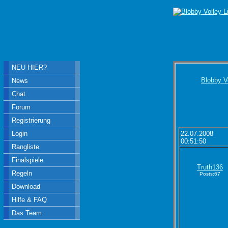
NEU HIER?
Blobby V
News
Chat
Forum
Registrierung
Login
22.07.2008
00:51:50
Rangliste
Finalspiele
Truth136
Regeln
Posts:67
Download
Hilfe & FAQ
Das Team