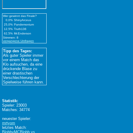
Wer gewinnt das Finale?
0,0%
ShinyArceus
25,0%
Pandemonium
12,5%
Truth136
62,5%
Mr.Enderson
Stimmen: 8
vergangene Umfragen
Tipp des Tages:
Als guter Spieler immer
vor einem Match das
Klo aufsuchen, da eine
drückende Blase zu
einer drastischen
Verschlechterung der
Spielweise führen kann.
Statistik:
Spieler: 23003
Matches: 34774
neuester Spieler:
mrtyom
letztes Match:
BlobbyMCBlobb vs