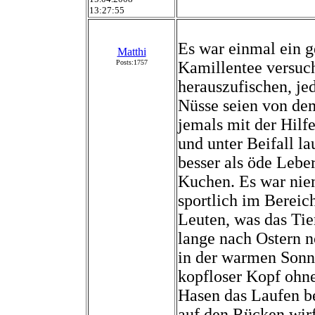
13:27:55
Es war einmal ein 
Matthi
Posts:1757
Kamillentee versuc
herauszufischen, je
Nüsse seien von de
jemals mit der Hilfe
und unter Beifall l
besser als öde Leber
Kuchen. Es war niem
sportlich im Bereic
Leuten, was das Tier
lange nach Ostern 
in der warmen Sonn
kopfloser Kopf ohn
Hasen das Laufen be
auf den Rücken wirf