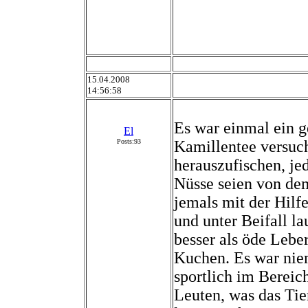
15.04.2008
14:56:58
Es war einmal ein 
El
Posts:93
Kamillentee versuc
herauszufischen, je
Nüsse seien von de
jemals mit der Hilfe
und unter Beifall l
besser als öde Leber
Kuchen. Es war niem
sportlich im Bereic
Leuten, was das Tier