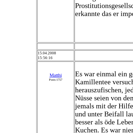
Prostitutionsgesells
erkannte das er imp
15.04.2008
15:56:16
Es war einmal ein 
Matthi
Posts:1757
Kamillentee versuc
herauszufischen, je
Nüsse seien von de
jemals mit der Hilfe
und unter Beifall l
besser als öde Leber
Kuchen. Es war niem