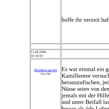
hoffe ihr verzeit h
11.04.2008
16:18:03
Es war einmal ein 
Bundescancler
Posts:588
Kamillentee versuc
herauszufischen, je
Nüsse seien von de
jemals mit der Hilfe
und unter Beifall l
besser als öde Leber