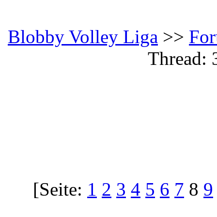
Blobby Volley Liga
>>
Fo
Thread: 
[Seite:
1
2
3
4
5
6
7
8
9