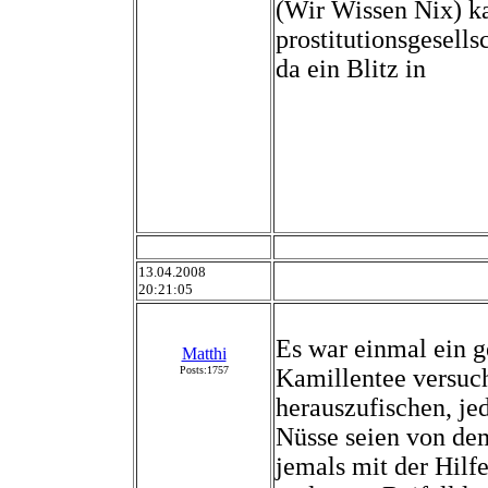
(Wir Wissen Nix) k
prostitutionsgesell
da ein Blitz in
13.04.2008
20:21:05
Es war einmal ein 
Matthi
Posts:1757
Kamillentee versuc
herauszufischen, je
Nüsse seien von de
jemals mit der Hilfe