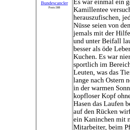
Es war einmal ein 
Bundescancler
Posts:588
Kamillentee versuc
herauszufischen, je
Nüsse seien von de
jemals mit der Hilfe
und unter Beifall l
besser als öde Leber
Kuchen. Es war niem
sportlich im Bereic
Leuten, was das Tier
lange nach Ostern 
in der warmen Sonn
kopfloser Kopf ohn
Hasen das Laufen be
auf den Rücken wirf
ein Kaninchen mit n
Mitarbeiter, beim P