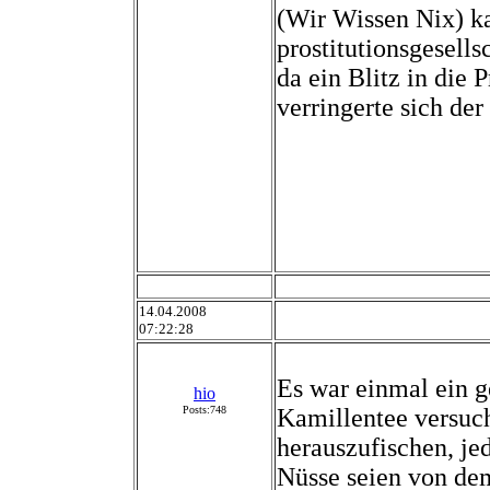
(Wir Wissen Nix) k
prostitutionsgesell
da ein Blitz in die 
verringerte sich der
14.04.2008
07:22:28
Es war einmal ein 
hio
Posts:748
Kamillentee versuc
herauszufischen, je
Nüsse seien von de