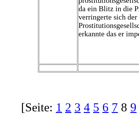
prostitutionsgesell
da ein Blitz in die 
verringerte sich d
Prostitutionsgesells
erkannte das er imp
[Seite:
1
2
3
4
5
6
7
8
9