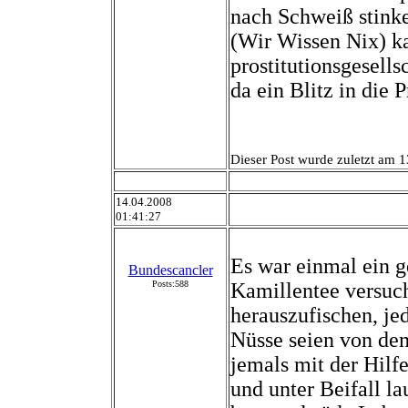
nach Schweiß stink
(Wir Wissen Nix) k
prostitutionsgesell
da ein Blitz in die 
Dieser Post wurde zuletzt am 1
14.04.2008
01:41:27
Es war einmal ein 
Bundescancler
Posts:588
Kamillentee versuc
herauszufischen, je
Nüsse seien von de
jemals mit der Hilfe
und unter Beifall l