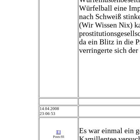
Würfelball eine Imp
nach Schweiß stink
(Wir Wissen Nix) k
prostitutionsgesell
da ein Blitz in die 
verringerte sich d
14.04.2008
23:06:53
Es war einmal ein 
El
Posts:93
Kamillentee versuc