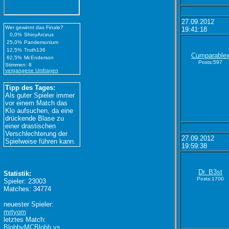
27.09.2012
Wer gewinnt das Finale?
19:41:18
0,0%
ShinyArceus
25,0%
Pandemonium
12,5%
Truth136
Cumparable
62,5%
Mr.Enderson
Posts:597
Stimmen: 8
vergangene Umfragen
Tipp des Tages:
Als guter Spieler immer
vor einem Match das
Klo aufsuchen, da eine
drückende Blase zu
einer drastischen
Verschlechterung der
27.09.2012
Spielweise führen kann.
19:59:38
Dr. B3st
Statistik:
Posts:1700
Spieler: 23003
Matches: 34774
neuester Spieler:
mrtyom
letztes Match:
BlobbyMCBlobb vs