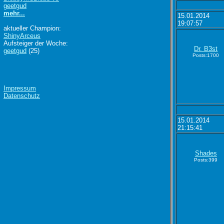
geetgud
mehr...
15.01.2014
19:07:57
aktueller Champion:
ShinyArceus
Aufsteiger der Woche:
Dr. B3st
geetgud
(25)
Posts:1700
Impressum
Datenschutz
15.01.2014
21:15:41
Shades
Posts:399