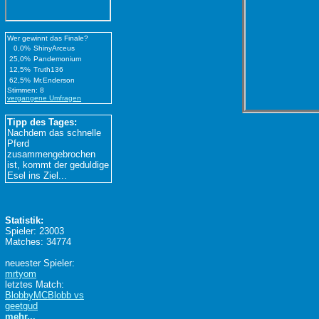
Wer gewinnt das Finale?
0,0%
ShinyArceus
25,0%
Pandemonium
12,5%
Truth136
62,5%
Mr.Enderson
Stimmen: 8
vergangene Umfragen
Tipp des Tages:
Nachdem das schnelle
Pferd
zusammengebrochen
ist, kommt der geduldige
Esel ins Ziel...
Statistik:
Spieler: 23003
Matches: 34774
neuester Spieler:
mrtyom
letztes Match:
BlobbyMCBlobb vs
geetgud
mehr...