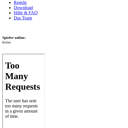
Regeln
Download
Hilfe & FAQ
Das Team
Spieler online:
keine