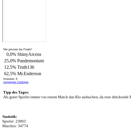
Wer gewinnt das Finale?
0,0%
ShinyArceus
25,0%
Pandemonium
12,5%
Truth136
62,5%
Mr.Enderson
Stimmen: 8
vergangene Umfragen
Tipp des Tages:
Als guter Spieler immer vor einem Match das Klo aufsuchen, da eine drückende B
Statistik:
Spieler: 23003
Matches: 34774