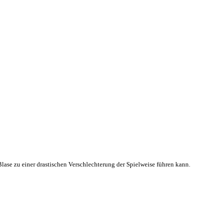
lase zu einer drastischen Verschlechterung der Spielweise führen kann.