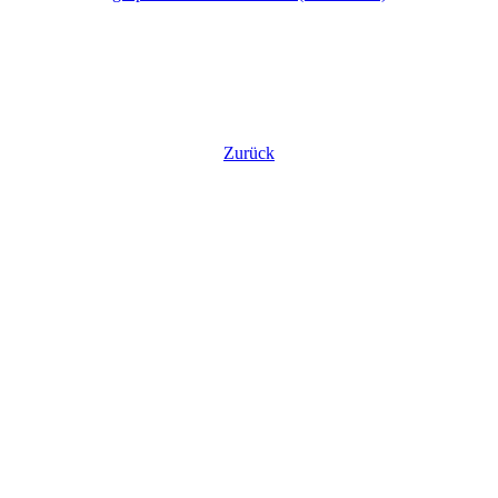
Zurück