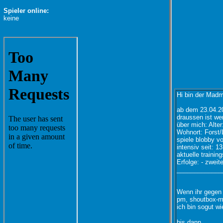
Spieler online:
keine
Hi bin der Madm
ab dem 23.04.20
draussen ist wer
über mich: Alter
Wohnort: Forst/
spiele blobby v
intensiv seit: 1
aktuelle traini
Erfolge: - zwei
_____________
Wenn ihr gegen 
pm, shoutbox-m 
ich bin sogut w
bis dann