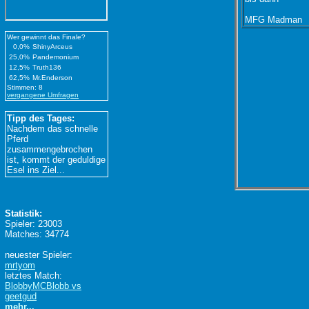
MFG Madman
Wer gewinnt das Finale?
0,0%
ShinyArceus
25,0%
Pandemonium
12,5%
Truth136
62,5%
Mr.Enderson
Stimmen: 8
vergangene Umfragen
Tipp des Tages:
Nachdem das schnelle
Pferd
zusammengebrochen
ist, kommt der geduldige
Esel ins Ziel...
Statistik:
Spieler: 23003
Matches: 34774
neuester Spieler:
mrtyom
letztes Match:
BlobbyMCBlobb vs
geetgud
mehr...