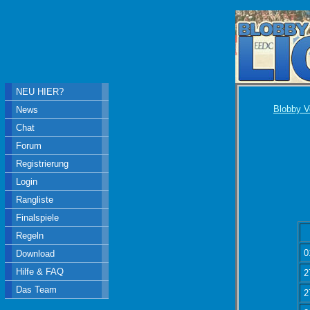
NEU HIER?
Blobby V
News
Chat
Forum
Registrierung
Login
Rangliste
Finalspiele
Regeln
0
Download
Hilfe & FAQ
2
Das Team
2