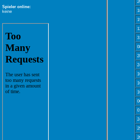
2
Spieler online:
1
keine
1
1
3
0
2
2
1
1
1
0
0
2
2
2