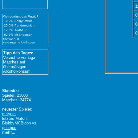
1
0
Wer gewinnt das Finale?
0,0%
ShinyArceus
0
25,0%
Pandemonium
12,5%
Truth136
0
62,5%
Mr.Enderson
Stimmen: 8
vergangene Umfragen
Tipp des Tages:
Verzichte vor Liga-
Matches auf
übermäßigen
Alkoholkonsum.
Statistik:
Spieler: 23003
Matches: 34774
neuester Spieler:
mrtyom
letztes Match:
BlobbyMCBlobb vs
geetgud
mehr...