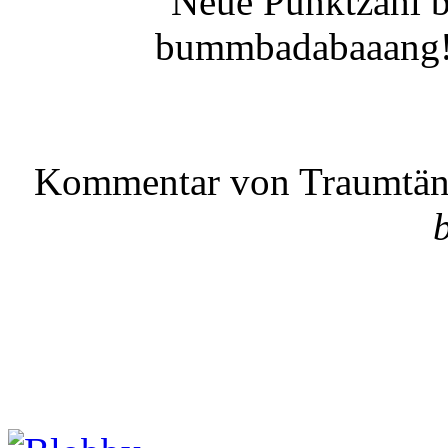
Neue Punktzahl 
bummbadabaaang! s
Kommentar von Traumtän