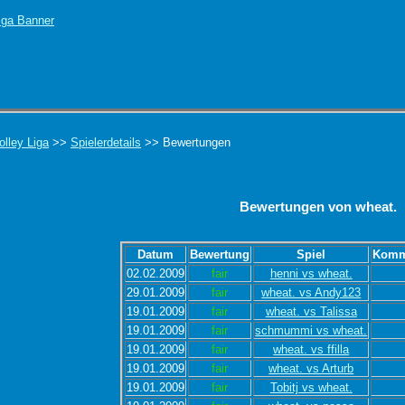
olley Liga
>>
Spielerdetails
>> Bewertungen
Bewertungen von wheat.
Datum
Bewertung
Spiel
Komm
02.02.2009
fair
henni vs wheat.
29.01.2009
fair
wheat. vs Andy123
19.01.2009
fair
wheat. vs Talissa
19.01.2009
fair
schmummi vs wheat.
19.01.2009
fair
wheat. vs ffilla
19.01.2009
fair
wheat. vs Arturb
19.01.2009
fair
Tobitj vs wheat.