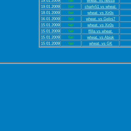
19.01.2009
fair
wheat. vs nessa
19.01.2009
fair
charly51 vs wheat.
18.01.2009
fair
wheat. vs Xir0s
16.01.2009
fair
wheat. vs Gelini7
15.01.2009
fair
wheat. vs Xir0s
15.01.2009
fair
ffilla vs wheat.
15.01.2009
fair
wheat. vs Abiok
15.01.2009
fair
wheat. vs GK