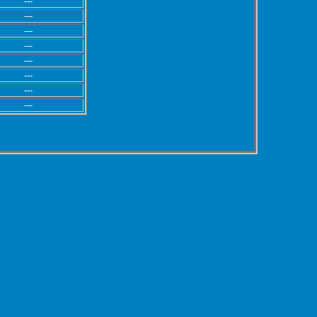
---
---
---
---
---
---
---
---