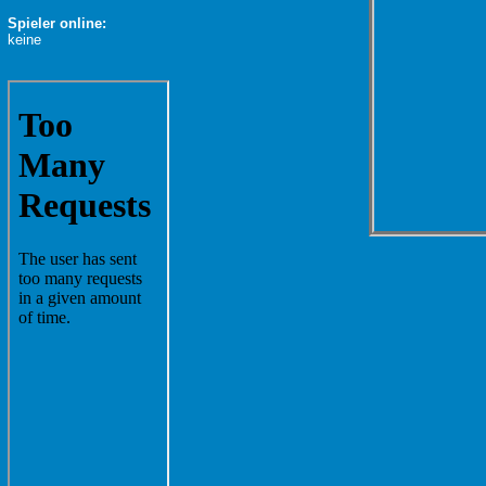
Spieler online:
keine