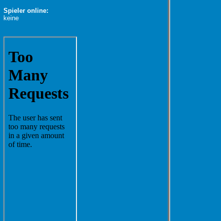
Spieler online:
keine