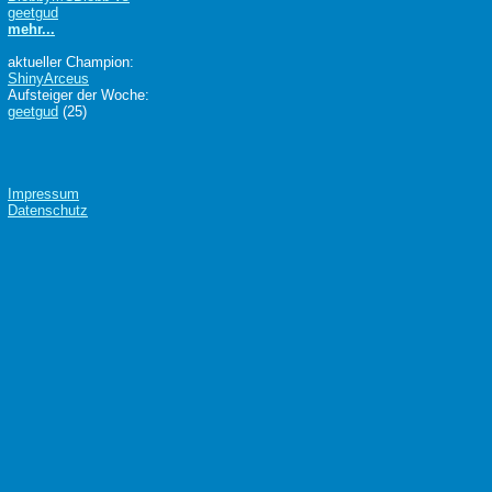
geetgud
mehr...
aktueller Champion:
ShinyArceus
Aufsteiger der Woche:
geetgud
(25)
Impressum
Datenschutz